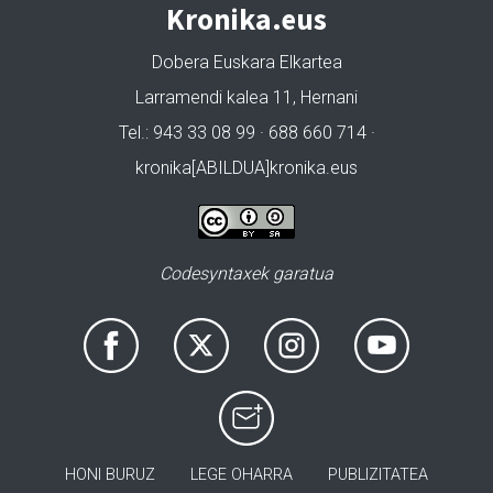
Kronika.eus
Dobera Euskara Elkartea
Larramendi kalea 11, Hernani
Tel.: 943 33 08 99 · 688 660 714 ·
kronika[ABILDUA]kronika.eus
Codesyntaxek garatua
HONI BURUZ
LEGE OHARRA
PUBLIZITATEA