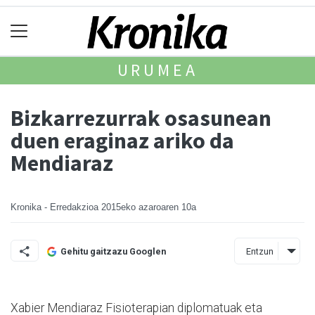
URUMEA
Bizkarrezurrak osasunean
duen eraginaz ariko da
Mendiaraz
Kronika - Erredakzioa
2015eko azaroaren 10a
Entzun
Gehitu gaitzazu Googlen
Xabier Mendiaraz Fisioterapi­an diplomatuak eta