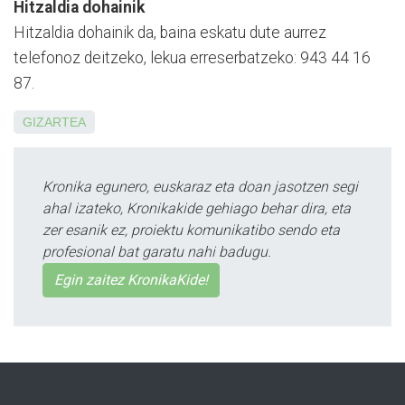
Hitzaldia dohainik
Hitzaldia dohainik da, baina eskatu dute aurrez
telefonoz deitzeko, lekua erreserbatzeko: 943 44 16
87.
GIZARTEA
Kronika egunero, euskaraz eta doan jasotzen segi
ahal izateko, Kronikakide gehiago behar dira, eta
zer esanik ez, proiektu komunikatibo sendo eta
profesional bat garatu nahi badugu.
Egin zaitez KronikaKide!