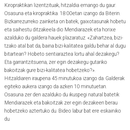
Kiroprak­ti­kan lizentzituak, hitzaldia emango du gaur:
Osasuna eta kiropraktika. 18:00etan izango da Biterin.
Bizkarrezurreko zainketa on batek, gaixotasunak ho­betu
eta saihestu ditzakeela dio Mendiarazek eta horixe
azalduko du galdera hauek plazaratuz: «Zahar­tzea, bizi­
tza­ko atal bat da, baina bizi-kalitatea galdu behar al dugu
bitartean? Hobeto sentiaraztea lortu ahal dezakegu?
Eta garrantzitsuena, zer egin dezakegu gutariko
bakoitzak gure bizi-kalitatea hobetzeko?».
Hitzaldiaren iraupena 45 minutukoa izango da. Galderak
egiteko aukera izango da azken 10 minutuetan.
Osasuna zer den azalduko du ikuspegi natural batetik
Mendiarazek eta bakoitzak zer egin dezakeen berau
hobetzeko aztertuko du. Bideo labur bat ere eskainiko
du.