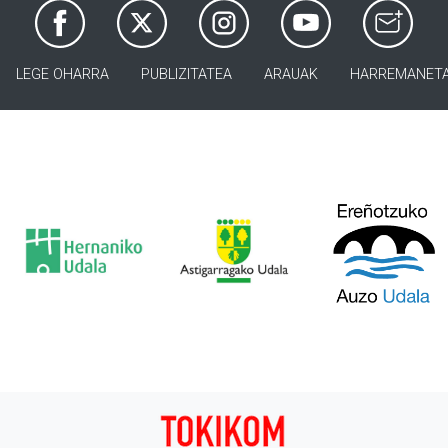
LEGE OHARRA
PUBLIZITATEA
ARAUAK
HARREMANET