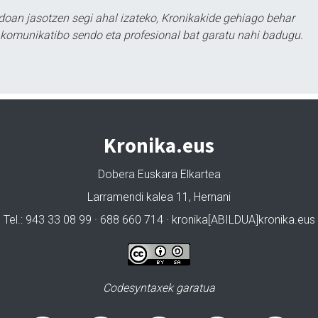
doan jasotzen segi ahal izateko, Kronikakide gehiago behar
tu komunikatibo sendo eta profesional bat garatu nahi badugu.
Kronika.eus
Dobera Euskara Elkartea
Larramendi kalea 11, Hernani
Tel.: 943 33 08 99 · 688 660 714 · kronika[ABILDUA]kronika.eus
Codesyntaxek garatua