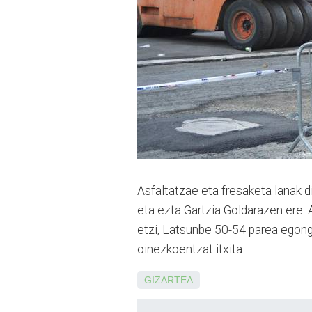
Asfaltatzae eta fresaketa lanak di
eta ezta Gartzia Goldarazen ere. A
etzi, Latsunbe 50-54 parea egongo
oinezkoentzat itxita.
GIZARTEA