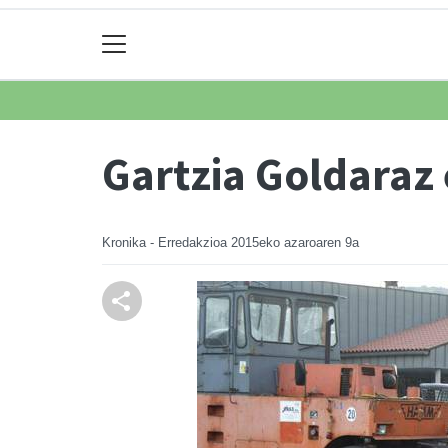
Gartzia Goldaraz 
Kronika - Erredakzioa
2015eko azaroaren 9a