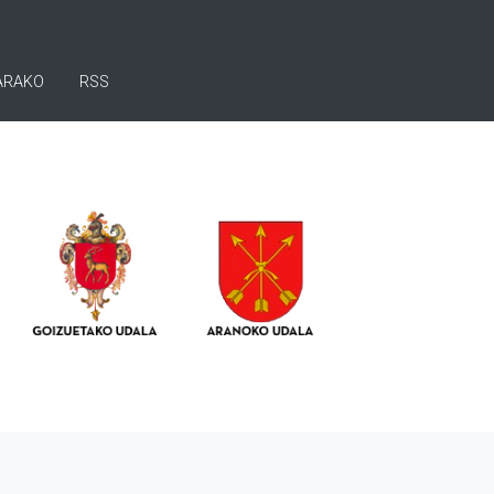
ARAKO
RSS