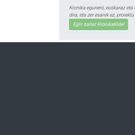
Kronika egunero, euskaraz eta 
dira, eta zer esanik ez, proiek
Egin zaitez KronikaKide!