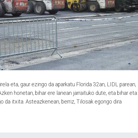
rela eta, gaur ezingo da aparkatu Florida 32an, LIDL parean,
zken honetan, bihar ere lanean jarraituko dute, eta bi­har eta
 da itxita. Asteaz­kenean, berriz, Tilosak egongo dira