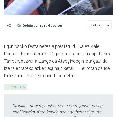
Entzun
Gehitu gaitzazu Googlen
Egun osoko festa berezia prestatu du Kalez Kale
Kantarik larunbaterako, 10garren urteurrena ospatzeko.
Tartean, bazkaria izango da Atsegindegin, eta gaur da
izena emateko azken eguna; tiketak 15 eurotan daude,
Kide, Oindi eta Deportibo tabernetan.
GIZARTEA
Kronika egunero, euskaraz eta doan jasotzen segi
ahal izateko, Kronikakide gehiago behar dira, eta