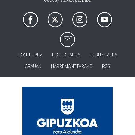
HONI BURUZ
LEGE OHARRA
PUBLIZITATEA
ARAUAK
HARREMANETARAKO
RSS