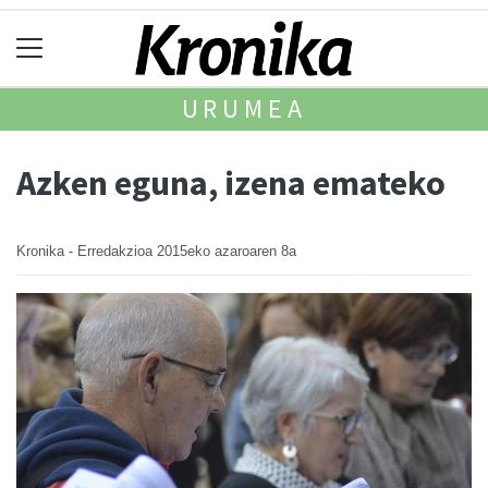
URUMEA
Azken eguna, izena emateko
Kronika - Erredakzioa
2015eko azaroaren 8a