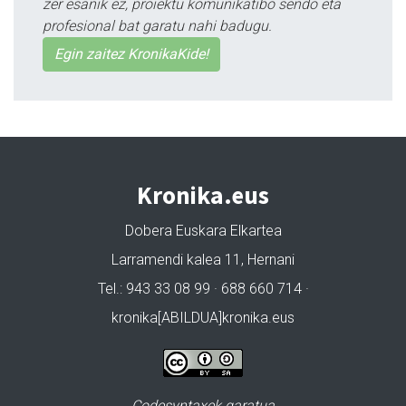
zer esanik ez, proiektu komunikatibo sendo eta
profesional bat garatu nahi badugu.
Egin zaitez KronikaKide!
Kronika.eus
Dobera Euskara Elkartea
Larramendi kalea 11, Hernani
Tel.: 943 33 08 99 · 688 660 714 ·
kronika[ABILDUA]kronika.eus
Codesyntaxek garatua