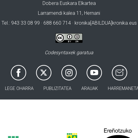
Dobera Euskara Elkartea
Larramendi kalea 11, Hernani
Tel.: 943 33 08 99 · 688 660 714 · kronika[ABILDUA]kronika.eus
Codesyntaxek garatua
LEGE OHARRA
PUBLIZITATEA
ARAUAK
HARREMANET