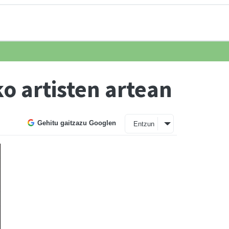
ko artisten artean
Gehitu gaitzazu Googlen
Entzun