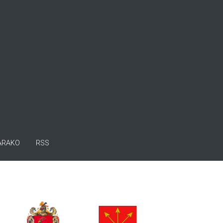
ARAKO
RSS