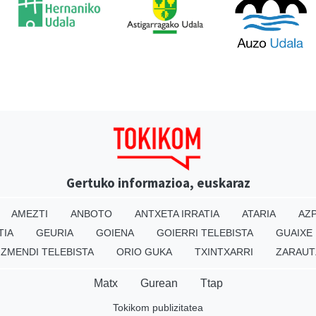
Gertuko informazioa, euskaraz
AMEZTI
ANBOTO
ANTXETA IRRATIA
ATARIA
AZP
TIA
GEURIA
GOIENA
GOIERRI TELEBISTA
GUAIXE
IZMENDI TELEBISTA
ORIO GUKA
TXINTXARRI
ZARAUT
Matx
Gurean
Ttap
Tokikom publizitatea