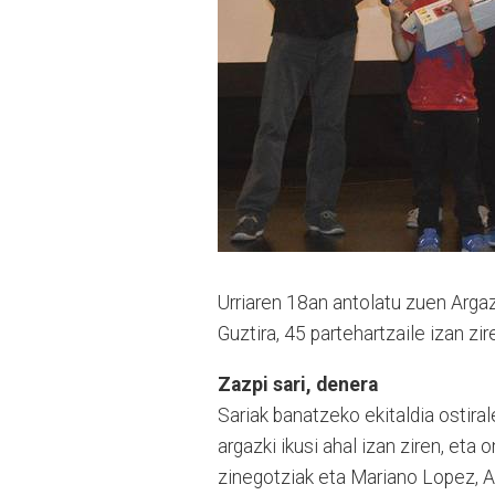
Urriaren 18an antolatu zuen Arga
Guztira, 45 partehartzaile izan zir
Zazpi sari, denera
Sariak banatzeko ekitaldia ostiral
argazki ikusi ahal izan ziren, eta
zinegotziak eta Mariano Lopez, 