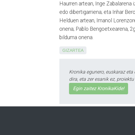
Haurren artean, Inge Za­balarena iz
edo dibertigarriena; eta Inhar Be
Helduen artean, Imanol Lorenzore
onena; Pablo Ben­goe­txe­arena, 2
bilduma onena.
GIZARTEA
Kronika egunero, euskaraz eta 
dira, eta zer esanik ez, proiek
Egin zaitez KronikaKide!