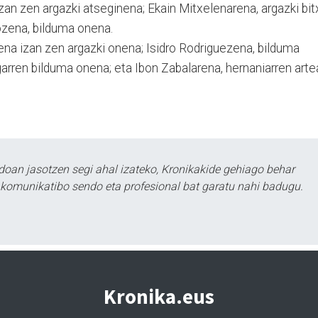
an zen argazki atse­ginena; Ekain Mitxelena­re­na, argazki bit
rozena, bilduma onena.
na izan zen argazki onena; Isidro Rodriguezena, bilduma
garren bilduma one­na; eta Ibon Zabalarena, hernaniarren art
doan jasotzen segi ahal izateko, Kronikakide gehiago behar
tu komunikatibo sendo eta profesional bat garatu nahi badugu.
Kronika.eus