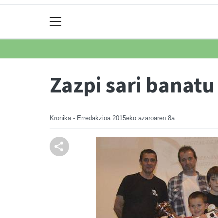
Zazpi sari banatu
Kronika - Erredakzioa
2015eko azaroaren 8a