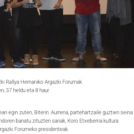
zki Rallya Hernaniko Argazki Forumak.
en; 37 heldu eta 8 haur.
ean egin zuten, Biterin. Aurrena, partehartzaile guztien seina
 ondoren banatu zituzten sariak, Koro Etxeberria kultura
Argazki Forumeko presidenteak.