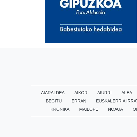
AIARALDEA
AIKOR
AIURRI
ALEA
BEGITU
ERRAN
EUSKALERRIA IRRA
KRONIKA
MAILOPE
NOAUA
O