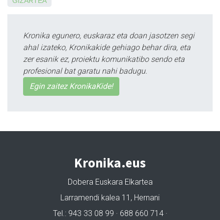
GIZARTEA
Kronika egunero, euskaraz eta doan jasotzen segi
ahal izateko, Kronikakide gehiago behar dira, eta
zer esanik ez, proiektu komunikatibo sendo eta
profesional bat garatu nahi badugu.
Egin zaitez KronikaKide!
Kronika.eus
Dobera Euskara Elkartea
Larramendi kalea 11, Hernani
Tel.: 943 33 08 99 · 688 660 714 ·