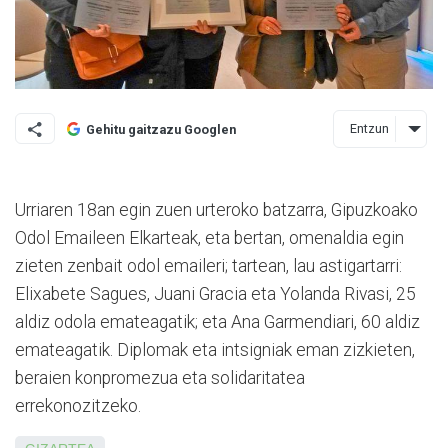
Entzun
Gehitu gaitzazu Googlen
Urriaren 18an egin zuen urteroko batzarra, Gipuzkoako
Odol Emaileen Elkarteak, eta bertan, omenaldia egin
zieten zenbait odol emaileri; tartean, lau astigartarri:
Elixabete Sagues, Juani Gracia eta Yolanda Rivasi, 25
aldiz odola emateagatik; eta Ana Garmendiari, 60 aldiz
emateagatik. Diplomak eta intsigniak eman zizkieten,
beraien konpromezua eta solidaritatea
errekonozitzeko.