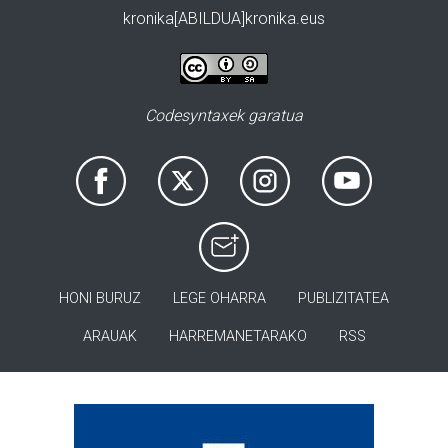
kronika[ABILDUA]kronika.eus
Codesyntaxek garatua
HONI BURUZ
LEGE OHARRA
PUBLIZITATEA
ARAUAK
HARREMANETARAKO
RSS