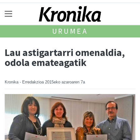
URUMEA
Lau astigartarri omenaldia,
odola emateagatik
Kronika - Erredakzioa
2015eko azaroaren 7a