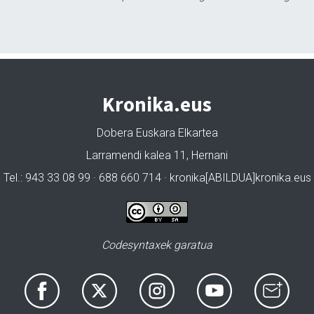
Kronika.eus
Dobera Euskara Elkartea
Larramendi kalea 11, Hernani
Tel.: 943 33 08 99 · 688 660 714 · kronika[ABILDUA]kronika.eus
Codesyntaxek garatua