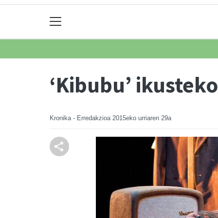
‘Kibubu’ ikusteko
Kronika - Erredakzioa
2015eko urriaren 29a