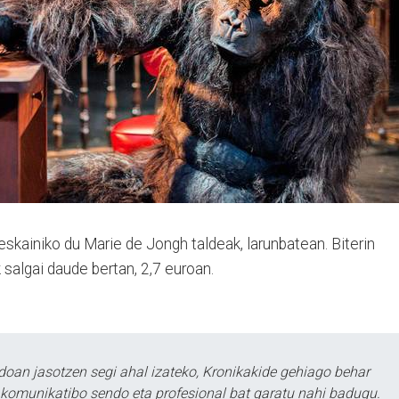
skainiko du Marie de Jongh taldeak, larunbatean. Biterin
 salgai daude bertan, 2,7 euroan.
doan jasotzen segi ahal izateko, Kronikakide gehiago behar
tu komunikatibo sendo eta profesional bat garatu nahi badugu.