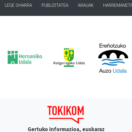
LEGE OHARRA
PUBLIZITATEA
ARAUAK
HARREMANET
Gertuko informazioa, euskaraz