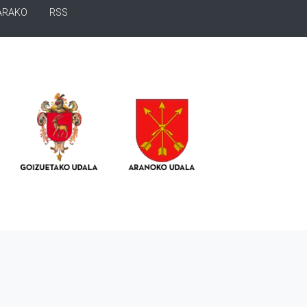
ARAKO
RSS