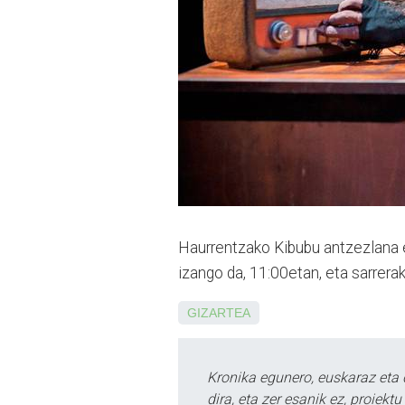
Haurrentzako Kibubu antzezlana e
izango da, 11:00etan, eta sarrerak
GIZARTEA
Kronika egunero, euskaraz eta 
dira, eta zer esanik ez, proiek