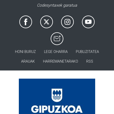
Codesyntaxek garatua
HONI BURUZ
LEGE OHARRA
PUBLIZITATEA
ARAUAK
HARREMANETARAKO
RSS