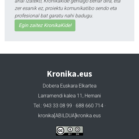
ahal izateko, Kronikakide gehiago behar dira, eta
zer esanik ez, proiektu komunikatibo sendo eta
profesional bat garatu nahi badugu.
Egin zaitez KronikaKide!
Kronika.eus
Dobera Euskara Elkartea
Larramendi kalea 11, Hernani
Tel.: 943 33 08 99 · 688 660 714 ·
kronika[ABILDUA]kronika.eus