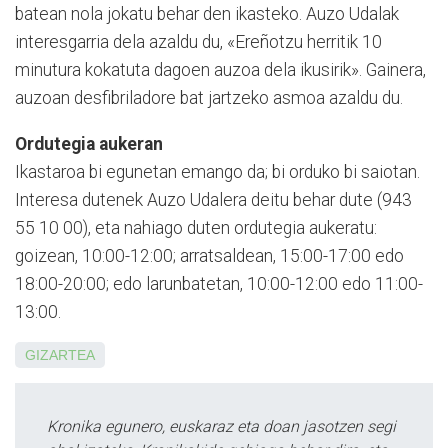
batean nola jokatu behar den ikasteko. Auzo Udalak
interesgarria dela azaldu du, «Ereñotzu herritik 10
minutura kokatuta dagoen auzoa dela ikusirik». Gainera,
auzoan desfibriladore bat jartzeko asmoa azaldu du.
Ordutegia aukeran
Ikastaroa bi egunetan emango da; bi orduko bi saiotan.
Interesa dutenek Auzo Udalera deitu behar dute (943
55 10 00), eta nahiago duten ordutegia aukeratu:
goizean, 10:00-12:00; arratsaldean, 15:00-17:00 edo
18:00-20:00; edo larunbatetan, 10:00-12:00 edo 11:00-
13:00.
GIZARTEA
Kronika egunero, euskaraz eta doan jasotzen segi