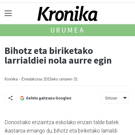
URUMEA
Bihotz eta biriketako
larrialdiei nola aurre egin
Kronika - Erredakzioa
2015eko urriaren 31
Entzun
Gehitu gaitzazu Googlen
Donostiako erizaintza eskolako erizain talde batek
ikastaroa emango du, bihotz eta biriketako larrialdi