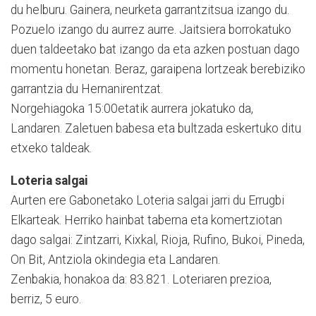
du helburu. Gainera, neurketa garran­tzitsua izango du.
Pozuelo izango du aurrez aurre. Jaitsiera borrokatuko
duen taldeetako bat izango da eta azken postuan dago
momentu honetan. Beraz, garaipena lortzeak berebiziko
garrantzia du Herna­nirentzat.
Norgehiagoka 15:00etatik aurrera jokatuko da,
Landaren. Zaletuen babesa eta bultzada eskertuko ditu
etxeko taldeak.
Loteria salgai
Aurten ere Gabonetako Loteria salgai jarri du Errugbi
Elkarteak. Herriko hainbat taberna eta komertziotan
dago salgai: Zintzarri, Kixkal, Rioja, Rufino, Bukoi, Pineda,
On Bit, Antziola okindegia eta Lan­daren.
Zenbakia, honakoa da: 83.821. Loteriaren prezioa,
berriz, 5 euro.