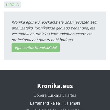
KIROLA
Kronika egunero, euskaraz eta doan jasotzen segi
ahal izateko, Kronikakide gehiago behar dira, eta
zer esanik ez, proiektu komunikatibo sendo eta
profesional bat garatu nahi badugu.
Egin zaitez KronikaKide!
Kronika.eus
Dobera Euskara Elkartea
Larramendi kalea 11, Hernani