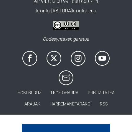
Tel.: 943 33 08 99 · 688 660 714 ·
kronika[ABILDUA]kronika.eus
Codesyntaxek garatua
HONI BURUZ
LEGE OHARRA
PUBLIZITATEA
ARAUAK
HARREMANETARAKO
RSS