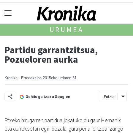
URUMEA
Partidu garrantzitsua,
Pozueloren aurka
Kronika - Erredakzioa
2015eko urriaren 31
Entzun
Gehitu gaitzazu Googlen
Etxeko hirugarren partidua jokatuko du gaur Hernanik
eta aurrekoetan egin bezala, garaipena lortzea izango