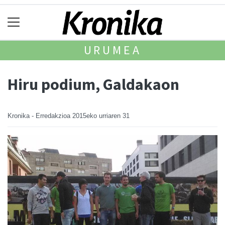
URUMEA
Hiru podium, Galdakaon
Kronika - Erredakzioa
2015eko urriaren 31