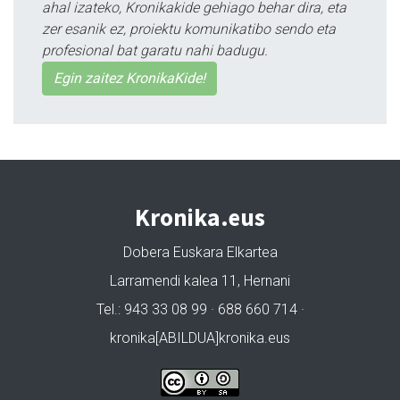
ahal izateko, Kronikakide gehiago behar dira, eta
zer esanik ez, proiektu komunikatibo sendo eta
profesional bat garatu nahi badugu.
Egin zaitez KronikaKide!
Kronika.eus
Dobera Euskara Elkartea
Larramendi kalea 11, Hernani
Tel.: 943 33 08 99 · 688 660 714 ·
kronika[ABILDUA]kronika.eus