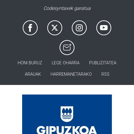
Codesyntaxek garatua
HONI BURUZ
LEGE OHARRA
PUBLIZITATEA
ARAUAK
HARREMANETARAKO
RSS