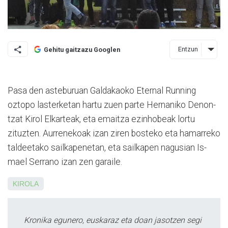
Entzun
Gehitu gaitzazu Googlen
Pasa den asteburuan Galdakaoko Eternal Running
oztopo lasterketan hartu zuen parte Hernaniko De­non­
tzat Kirol Elkarteak, eta emai­tza ezinhobeak lortu
zituzten. Au­rre­nekoak izan ziren bosteko eta hamarreko
taldeetako sailkapenetan, eta sailkapen nagusian Is­
mael Serrano izan zen garaile.
KIROLA
Kronika egunero, euskaraz eta doan jasotzen segi