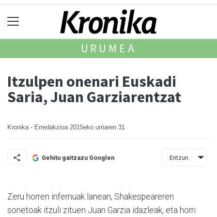
URUMEA
Itzulpen onenari Euskadi
Saria, Juan Garziarentzat
Kronika - Erredakzioa
2015eko urriaren 31
Entzun
Gehitu gaitzazu Googlen
Zeru horren infernuak lanean, Shakespeareren
sonetoak itzuli zituen Juan Garzia idazleak, eta horri