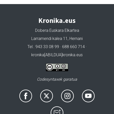
Kronika.eus
Dobera Euskara Elkartea
Larramendi kalea 11, Hernani
Tel.: 943 33 08 99 · 688 660 714 ·
kronika[ABILDUA]kronika.eus
Codesyntaxek garatua