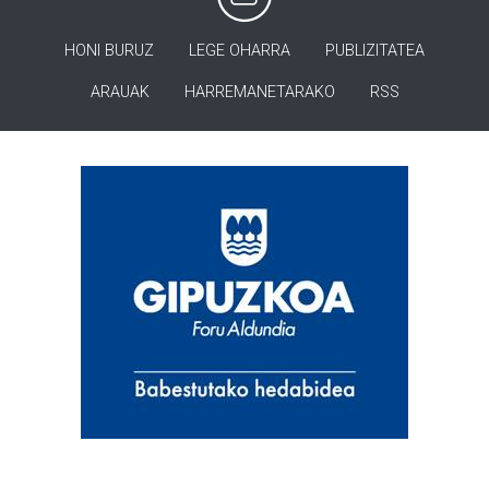
HONI BURUZ
LEGE OHARRA
PUBLIZITATEA
ARAUAK
HARREMANETARAKO
RSS