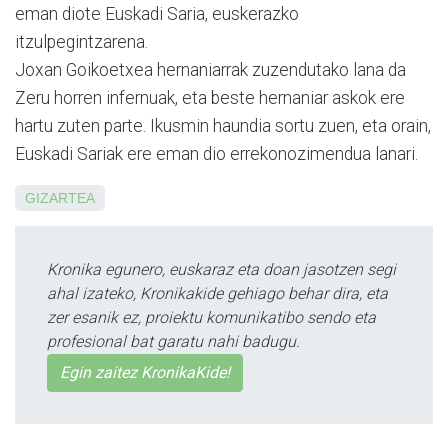
eman diote Euskadi Saria, euskerazko
itzulpegintzarena.
Joxan Goikoetxea hernaniarrak zuzendutako lana da
Zeru horren infernuak, eta beste hernaniar askok ere
hartu zuten parte. Ikusmin haundia sortu zuen, eta orain,
Euskadi Sariak ere eman dio errekonozimendua lanari.
GIZARTEA
Kronika egunero, euskaraz eta doan jasotzen segi
ahal izateko, Kronikakide gehiago behar dira, eta
zer esanik ez, proiektu komunikatibo sendo eta
profesional bat garatu nahi badugu.
Egin zaitez KronikaKide!