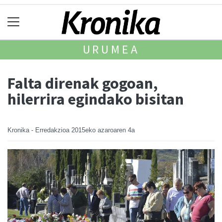
URUMEA
Falta direnak gogoan,
hilerrira egindako bisitan
Kronika - Erredakzioa
2015eko azaroaren 4a