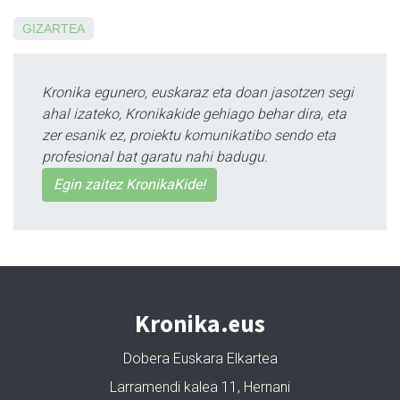
GIZARTEA
Kronika egunero, euskaraz eta doan jasotzen segi
ahal izateko, Kronikakide gehiago behar dira, eta
zer esanik ez, proiektu komunikatibo sendo eta
profesional bat garatu nahi badugu.
Egin zaitez KronikaKide!
Kronika.eus
Dobera Euskara Elkartea
Larramendi kalea 11, Hernani