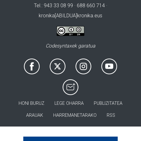
Tel.: 943 33 08 99 · 688 660 714 ·
kronika[ABILDUA]kronika.eus
Codesyntaxek garatua
HONI BURUZ
LEGE OHARRA
PUBLIZITATEA
ARAUAK
HARREMANETARAKO
RSS