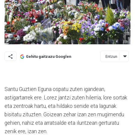
Entzun
Gehitu gaitzazu Googlen
Santu Guztien Eguna ospatu zuten igandean,
astigartarrek ere. Lo­rez jantzi zuten hilerria; lore sortak
eta zentroak hartu, eta hildako senide eta lagunak
bisitatu zituzten. Goizean zehar izan zen mugimendu
gehien, nahiz eta arratsalde eta iluntzean gerturatu
zenik ere, izan zen.