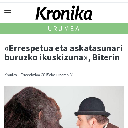
URUMEA
«Errespetua eta askatasunari
buruzko ikuskizuna», Biterin
Kronika - Erredakzioa
2015eko urriaren 31