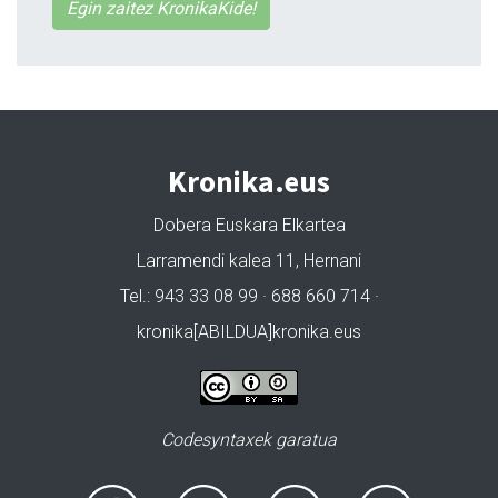
Egin zaitez KronikaKide!
Kronika.eus
Dobera Euskara Elkartea
Larramendi kalea 11, Hernani
Tel.: 943 33 08 99 · 688 660 714 ·
kronika[ABILDUA]kronika.eus
Codesyntaxek garatua