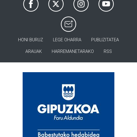
HONI BURUZ
LEGE OHARRA
PUBLIZITATEA
ARAUAK
HARREMANETARAKO
RSS