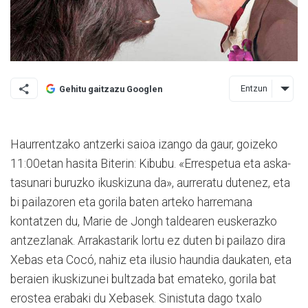
Entzun
Gehitu gaitzazu Googlen
Haurrentzako antzerki sa­ioa izango da gaur, goizeko
11:00etan hasita Biterin: Kibubu. «Errespetua eta as­ka­­
tasunari buruzko ikuskizuna da», aurreratu dutenez, eta
bi pailazoren eta gorila baten arteko harremana
kontatzen du, Marie de Jongh taldearen euskerazko
antzezlanak. Arrakastarik lortu ez du­ten bi pailazo dira
Xebas eta Cocó, nahiz eta ilusio haun­dia daukaten, eta
beraien ikus­kizunei bultzada bat emateko, gorila bat
erostea erabaki du Xebasek. Sinis­tuta dago txalo