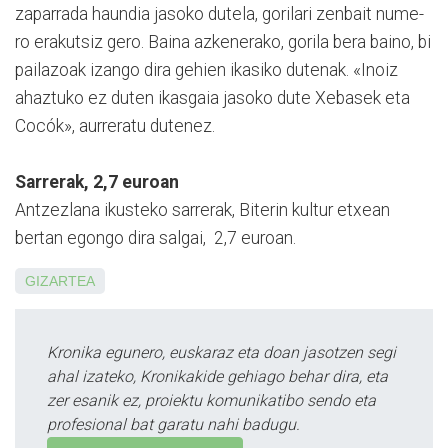
zaparrada haundia jasoko dutela, gori­lari zenbait nume­
ro eraku­tsiz gero. Baina azkenerako, gorila bera baino, bi
pai­la­zo­ak izango dira gehien ika­si­ko dutenak. «Inoiz
ahaztuko ez duten ikasgaia jasoko dute Xebasek eta
Cocók», aurreratu dutenez.
Sarrerak, 2,7 euroan
Antzezlana ikusteko sarre­rak, Biterin kultur etxean
bertan egongo dira salgai, 2,7 euroan.
GIZARTEA
Kronika egunero, euskaraz eta doan jasotzen segi
ahal izateko, Kronikakide gehiago behar dira, eta
zer esanik ez, proiektu komunikatibo sendo eta
profesional bat garatu nahi badugu.