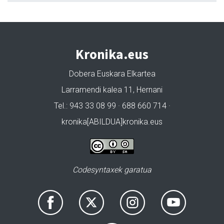
Kronika.eus
Dobera Euskara Elkartea
Larramendi kalea 11, Hernani
Tel.: 943 33 08 99 · 688 660 714 ·
kronika[ABILDUA]kronika.eus
Codesyntaxek garatua