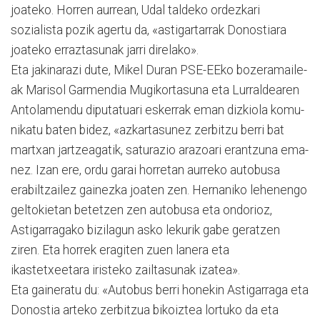
joateko. Horren aurrean, Udal taldeko ordezkari
sozialista pozik agertu da, «asti­garta­rrak Do­nos­tiara
joateko erraztasunak jarri direlako».
Eta jakinarazi dute, Mikel Duran PSE-EEko bozeramaile­
ak Marisol Garmendia Mugi­kortasuna eta Lurraldea­ren
Antolamendu diputatuari es­ke­rrak eman dizkiola ko­mu­­
nikatu baten bidez, «azkar­tasunez zerbitzu berri bat
martxan jartzeagatik, satura­zio arazoari erantzuna ema­
nez. Izan ere, ordu garai horre­tan aurreko autobusa
erabil­tzailez gainezka joaten zen. Hernaniko lehenengo
geltokie­tan betetzen zen autobusa eta ondorioz,
Astigarragako bizila­gun asko lekurik gabe geratzen
ziren. Eta horrek eragiten zuen lanera eta
ikastetxeetara iriste­ko zailtasunak izatea».
Eta gaineratu du: «Autobus berri honekin Astigarraga eta
Donostia arteko zerbitzua bikoiztea lortuko da eta