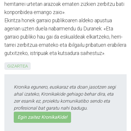
herritarrei urtetan arazoak ematen zizkien zerbitzu bati
konponbidea emango zaio».
Ekintza honek garraio publikoaren aldeko apustua
agerian uzten duela nabar­mendu du Duranek: «Eta
garraio publiko hau gai da eskualdeak elkartzeko, herri­
ta­rrei zerbitzua emateko eta ibilgailu pribatuen erabilera
gutxitzeko, istripuak eta ku­tsa­dura saihestuz».
GIZARTEA
Kronika egunero, euskaraz eta doan jasotzen segi
ahal izateko, Kronikakide gehiago behar dira, eta
zer esanik ez, proiektu komunikatibo sendo eta
profesional bat garatu nahi badugu.
Egin zaitez KronikaKide!