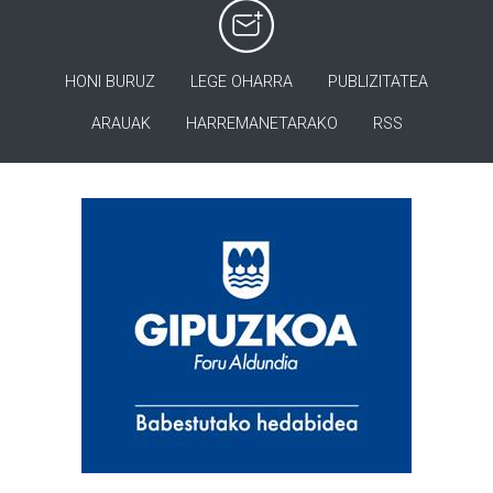
HONI BURUZ
LEGE OHARRA
PUBLIZITATEA
ARAUAK
HARREMANETARAKO
RSS