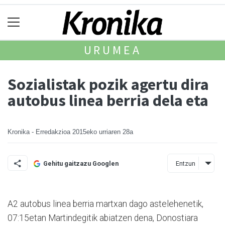
URUMEA
Sozialistak pozik agertu dira
autobus linea berria dela eta
Kronika - Erredakzioa
2015eko urriaren 28a
Entzun
Gehitu gaitzazu Googlen
A2 autobus linea berria mar­txan dago astelehenetik,
07:15e­tan Martindegitik abia­tzen dena, Donostiara