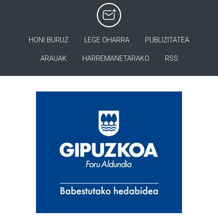
HONI BURUZ
LEGE OHARRA
PUBLIZITATEA
ARAUAK
HARREMANETARAKO
RSS