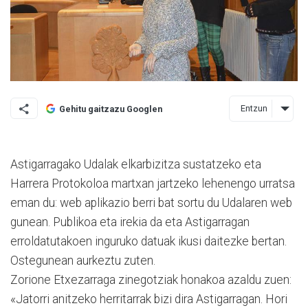
Entzun
Gehitu gaitzazu Googlen
Astigarragako Udalak elkar­bizitza sustatzeko eta
Harrera Protokoloa martxan jartzeko lehenengo urratsa
eman du: web aplikazio berri bat sortu du Udalaren web
gunean. Publikoa eta irekia da eta Astigarragan
erroldatutakoen inguruko datuak ikusi daitezke bertan.
Ostegunean aurkeztu zuten.
Zorione Etxezarraga zine­go­tziak honakoa azaldu zuen:
«Jatorri anitzeko herritarrak bizi dira Astigarragan. Hori