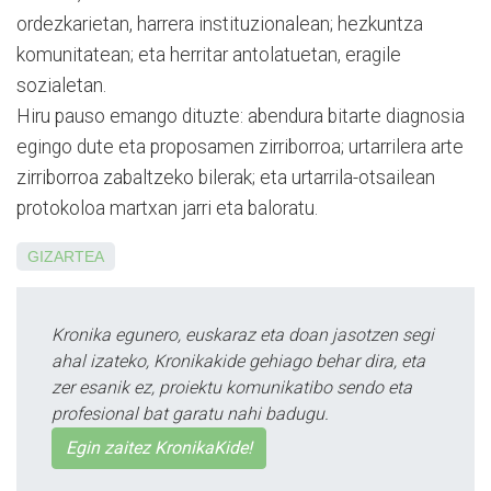
ordezkarietan, harrera institu­zio­na­lean; hezkuntza
komuni­ta­tean; eta herritar antolatue­tan, eragile
sozialetan.
Hiru pauso emango dituzte: abendura bitarte diag­nosia
egingo dute eta propo­samen zirriborroa; urtarrilera arte
zirriborroa zabaltzeko bilerak; eta urtarrila-otsailean
protokoloa martxan jarri eta baloratu.
GIZARTEA
Kronika egunero, euskaraz eta doan jasotzen segi
ahal izateko, Kronikakide gehiago behar dira, eta
zer esanik ez, proiektu komunikatibo sendo eta
profesional bat garatu nahi badugu.
Egin zaitez KronikaKide!