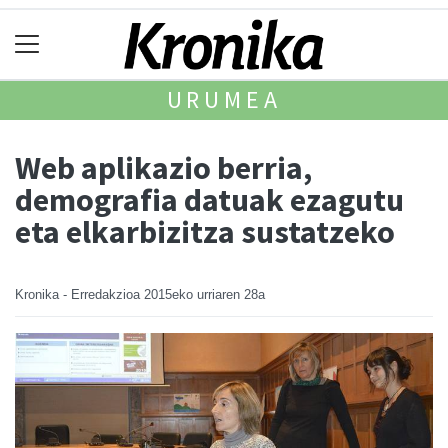
URUMEA
Web aplikazio berria,
demografia datuak ezagutu
eta elkarbizitza sustatzeko
Kronika - Erredakzioa
2015eko urriaren 28a