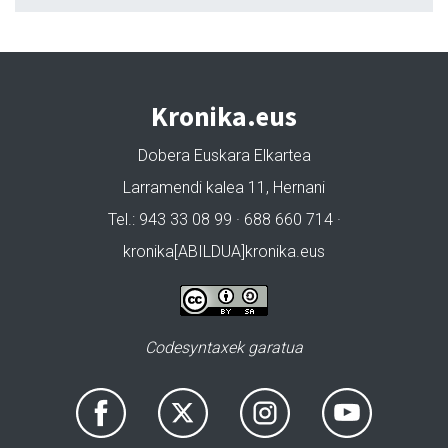
Kronika.eus
Dobera Euskara Elkartea
Larramendi kalea 11, Hernani
Tel.: 943 33 08 99 · 688 660 714 ·
kronika[ABILDUA]kronika.eus
Codesyntaxek garatua