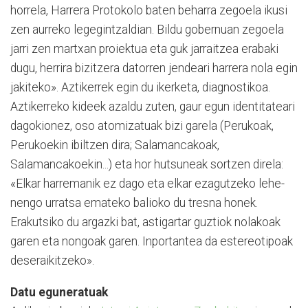
horrela, Harrera Protokolo baten beharra zegoela ikusi
zen aurreko legegintzaldian. Bildu gobernuan zegoela
jarri zen martxan proiektua eta guk jarraitzea erabaki
dugu, herrira bizitzera datorren jendeari harrera nola egin
jakiteko». Aztikerrek egin du ikerketa, diagnostikoa.
Aztikerreko kideek azaldu zuten, gaur egun identitateari
dagokionez, oso atomizatuak bizi garela (Perukoak,
Peru­koe­kin ibiltzen dira; Sala­man­cakoak,
Salamancakoekin...) eta hor hutsuneak sortzen direla:
«Elkar harremanik ez dago eta elkar ezagutzeko lehe­
nengo urratsa emateko balioko du tresna honek.
Erakutsiko du argazki bat, astigartar guztiok nolakoak
garen eta nongoak garen. Inportantea da estereo­tipoak
deseraikitzeko».
Datu eguneratuak