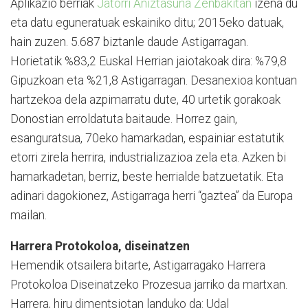
Aplikazio berriak
Jatorri Aniz­tasuna Zenbakitan
izena du
eta datu eguneratuak eskaini­ko ditu; 2015eko datuak,
hain zuzen. 5.687 biztanle daude Astigarragan.
Horietatik %83,2 Euskal Herrian jaiotakoak dira: %79,8
Gipuzkoan eta %21,8 Astigarragan. Desa­nexioa kon­tu­an
hartzekoa dela azpima­rratu dute, 40 urtetik gorakoak
Donostian erroldatuta baitau­de. Horrez gain,
esanguratsua, 70eko hamarkadan, espainiar esta­tutik
etorri zirela herrira, industrializazioa zela eta. Azken bi
hamarkadetan, be­rriz, beste herrialde batzue­tatik. Eta
adinari dagokionez, Astigarra­ga herri “gaztea” da Europa
mailan.
Harrera Protokoloa, diseinatzen
Hemendik otsailera bitarte, Astigarragako Harrera
Proto­ko­loa Diseinatzeko Prozesua ja­rriko da martxan.
Harrera, hiru dimentsiotan landuko da: Udal