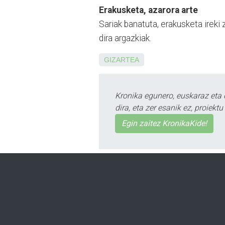
Erakusketa, azarora arte
Sariak banatuta, erakusketa ireki 
dira argazkiak.
GIZARTEA
Kronika egunero, euskaraz eta 
dira, eta zer esanik ez, proiek
Egin zaitez KronikaKide!