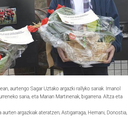
ean, aurtengo Sagar Uz­ta­ko argazki rallyko sariak. Ima­nol
eneko saria, eta Ma­rian Martinenak, bi­ga­rre­na. Altza eta
ra aurten argazkiak ateratzen; Astigarraga, Her­na­ni, Donostia,