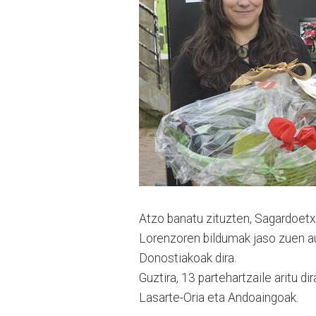
Atzo banatu zituzten, Sa­gar­do­etx
Lorenzoren bildumak jaso zuen aurr
Donostiakoak dira.
Guztira, 13 partehartzaile aritu di
Lasarte-Oria eta Andoaingoak.