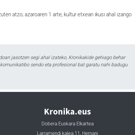
zuten atzo; azaroaren 1 arte, kultur etxean ikusi ahal izango
doan jasotzen segi ahal izateko, Kronikakide gehiago behar
tu komunikatibo sendo eta profesional bat garatu nahi badugu.
Kronika.eus
Dobera Euskara Elkartea
Larramendi kalea 11, Hernani