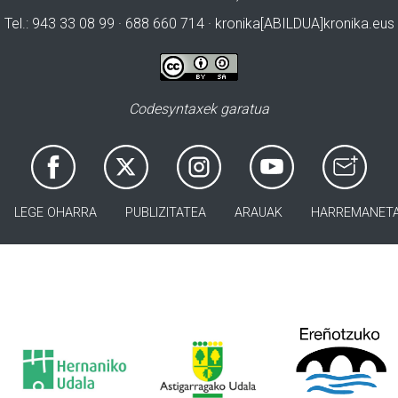
Tel.: 943 33 08 99 · 688 660 714 · kronika[ABILDUA]kronika.eus
Codesyntaxek garatua
LEGE OHARRA
PUBLIZITATEA
ARAUAK
HARREMANET