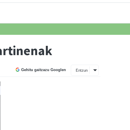
artinenak
Gehitu gaitzazu Googlen
Entzun