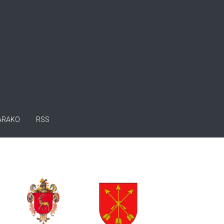
ARAKO
RSS