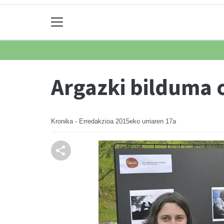
Argazki bilduma 
Kronika - Erredakzioa
2015eko urriaren 17a