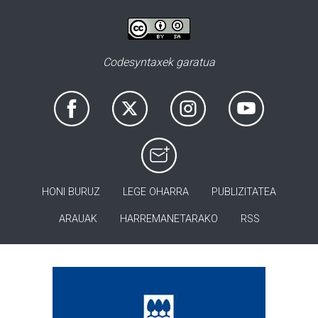
Codesyntaxek garatua
HONI BURUZ
LEGE OHARRA
PUBLIZITATEA
ARAUAK
HARREMANETARAKO
RSS