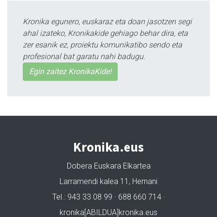
Kronika egunero, euskaraz eta doan jasotzen segi
ahal izateko, Kronikakide gehiago behar dira, eta
zer esanik ez, proiektu komunikatibo sendo eta
profesional bat garatu nahi badugu.
Egin zaitez KronikaKide!
Kronika.eus
Dobera Euskara Elkartea
Larramendi kalea 11, Hernani
Tel.: 943 33 08 99 · 688 660 714 ·
kronika[ABILDUA]kronika.eus