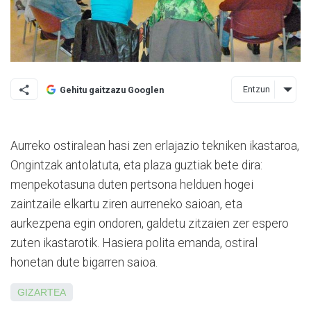
Entzun
Gehitu gaitzazu Googlen
Aurreko ostiralean hasi zen erlajazio tekniken ikastaroa,
Ongintzak antolatuta, eta plaza guztiak bete dira:
menpekotasuna duten per­tsona helduen hogei
zaintzaile elkartu ziren aurreneko saioan, eta
aurkezpena egin ondoren, galdetu zitzaien zer espero
zuten ikastarotik. Hasiera polita emanda, ostiral
honetan dute bigarren saioa.
GIZARTEA