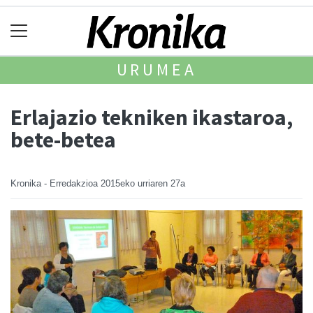
URUMEA
Erlajazio tekniken ikastaroa,
bete-betea
Kronika - Erredakzioa
2015eko urriaren 27a