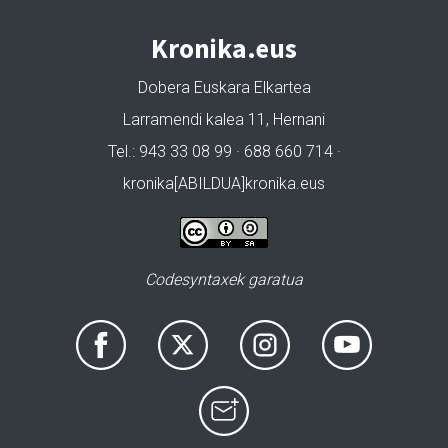
Kronika.eus
Dobera Euskara Elkartea
Larramendi kalea 11, Hernani
Tel.: 943 33 08 99 · 688 660 714 ·
kronika[ABILDUA]kronika.eus
Codesyntaxek garatua