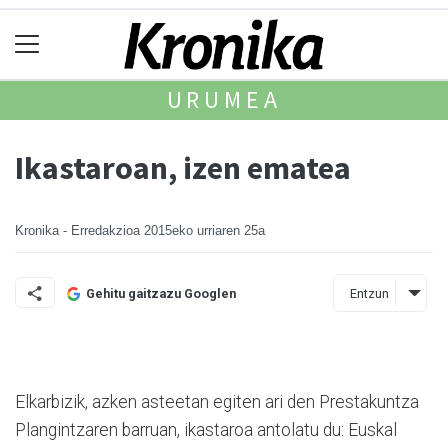
URUMEA
Ikastaroan, izen ematea
Kronika - Erredakzioa
2015eko urriaren 25a
Entzun
Gehitu gaitzazu Googlen
Elkarbizik, azken asteetan egiten ari den Prestakuntza
Plangin­tzaren barruan, ikastaroa antolatu du: Euskal