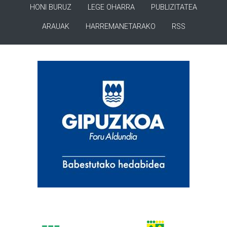
HONI BURUZ
LEGE OHARRA
PUBLIZITATEA
ARAUAK
HARREMANETARAKO
RSS