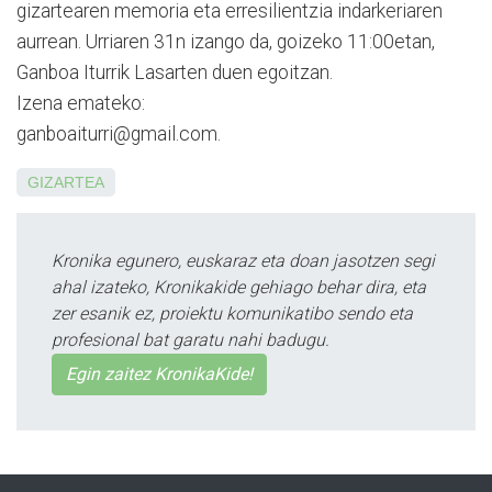
gizartearen memoria eta erresilien­tzia indarkeriaren
aurrean. Urriaren 31n izango da, goizeko 11:00etan,
Ganboa Iturrik Lasarten duen egoitzan.
Izena emateko:
ganboaiturri­@­gmail.com.
GIZARTEA
Kronika egunero, euskaraz eta doan jasotzen segi
ahal izateko, Kronikakide gehiago behar dira, eta
zer esanik ez, proiektu komunikatibo sendo eta
profesional bat garatu nahi badugu.
Egin zaitez KronikaKide!