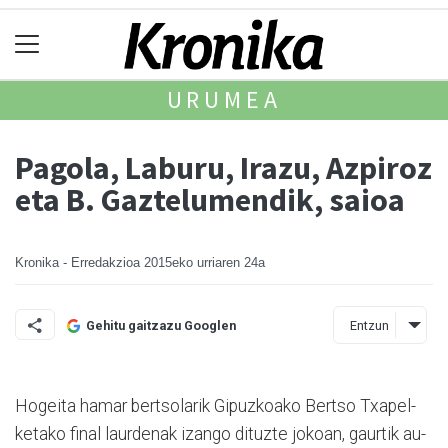
URUMEA
Pagola, Laburu, Irazu, Azpiroz
eta B. Gaztelumendik, saioa
Kronika - Erredakzioa
2015eko urriaren 24a
Entzun
Gehitu gaitzazu Googlen
Hogeita hamar bertsolarik Gipuzkoako Bertso Txapel­
ketako final laurdenak izango dituzte jokoan, gaurtik au­