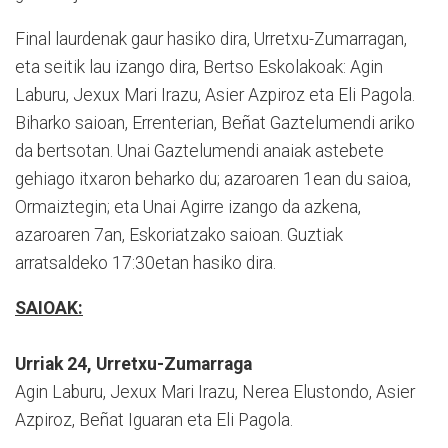
Final laurdenak gaur hasiko dira, Urretxu-Zu­ma­rragan,
eta seitik lau izango dira, Bertso Eskolakoak: Agin
Laburu, Jexux Mari Irazu, Asier Azpiroz eta Eli Pagola.
Biharko saioan, Errenterian, Beñat Gaztelumendi ariko
da bertsotan. Unai Gaztelumendi anaiak astebete
gehiago itxaron beharko du; aza­roaren 1ean du saioa,
Or­maiztegin; eta Unai Agirre izango da azkena,
azaroaren 7an, Eskoriatzako saioan. Guztiak
arratsaldeko 17:30­etan hasiko dira.
SAIOAK:
Urriak 24, Urretxu-Zumarraga
Agin Laburu, Jexux Mari Irazu, Nerea Elustondo, Asier
Azpiroz, Beñat Iguaran eta Eli Pagola.