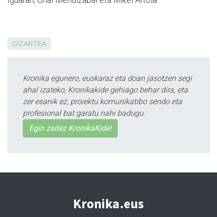
Iguaran, Unai Mendizabal eta Mikel Artola.
GIZARTEA
Kronika egunero, euskaraz eta doan jasotzen segi
ahal izateko, Kronikakide gehiago behar dira, eta
zer esanik ez, proiektu komunikatibo sendo eta
profesional bat garatu nahi badugu.
Egin zaitez KronikaKide!
Kronika.eus