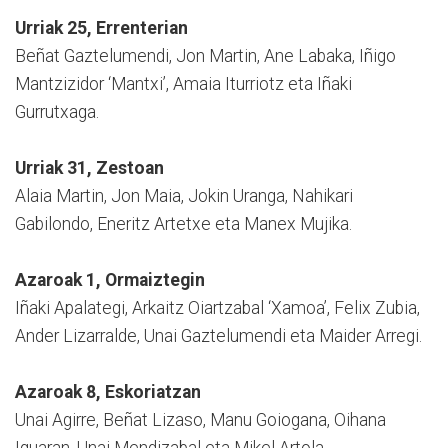
Urriak 25, Errenterian
Beñat Gaztelumendi, Jon Martin, Ane Labaka, Iñigo
Mantzizidor ‘Mantxi’, Amaia Iturriotz eta Iñaki
Gurrutxaga.
Urriak 31, Zestoan
Alaia Martin, Jon Maia, Jokin Uranga, Nahikari
Gabilondo, Eneritz Artetxe eta Manex Mujika.
Azaroak 1, Ormaiztegin
Iñaki Apalategi, Arkaitz Oiartzabal ‘Xamoa’, Felix Zubia,
Ander Lizarralde, Unai Gaztelumendi eta Maider Arregi.
Azaroak 8, Eskoriatzan
Unai Agirre, Beñat Lizaso, Manu Goiogana, Oihana