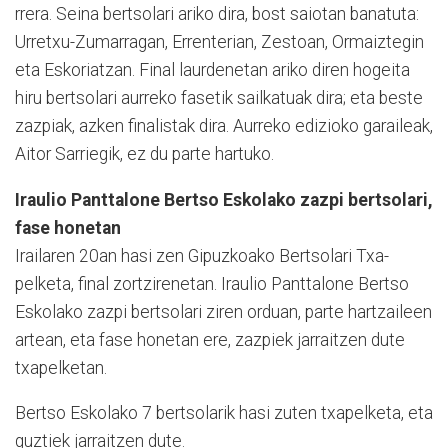
rrera. Seina bertsolari ariko dira, bost saiotan banatuta:
Urretxu-Zumarragan, Erren­te­rian, Zestoan, Ormaiztegin
eta Eskoriatzan. Final laur­denetan ariko diren hogeita
hiru bertsolari aurreko fa­setik sailkatuak dira; eta beste
zazpiak, azken fi­na­listak dira. Aurreko edizioko garaileak,
Aitor Sarriegik, ez du parte hartuko.
Iraulio Panttalone Bertso Eskolako zazpi bertsolari,
fase honetan
Irailaren 20an hasi zen Gipuzkoako Bertsolari Txa­
pelketa, final zortzirenetan. Iraulio Panttalone Bertso
Eskolako zazpi bertsolari ziren orduan, parte har­tzaileen
artean, eta fase honetan ere, zazpiek ja­rraitzen dute
txapelketan.
Bertso Eskolako 7 bertsolarik hasi zuten txapelketa, eta
guztiek jarraitzen dute.