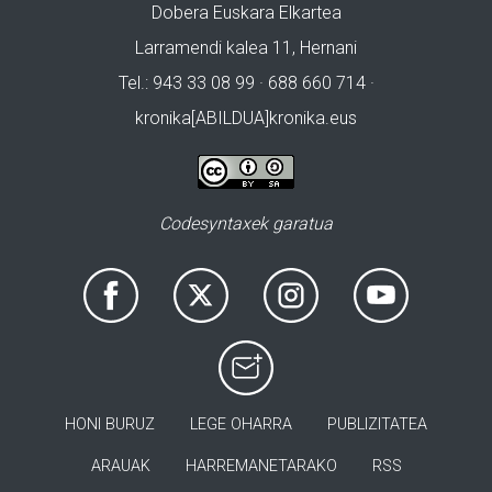
Dobera Euskara Elkartea
Larramendi kalea 11, Hernani
Tel.: 943 33 08 99 · 688 660 714 ·
kronika[ABILDUA]kronika.eus
Codesyntaxek garatua
HONI BURUZ
LEGE OHARRA
PUBLIZITATEA
ARAUAK
HARREMANETARAKO
RSS