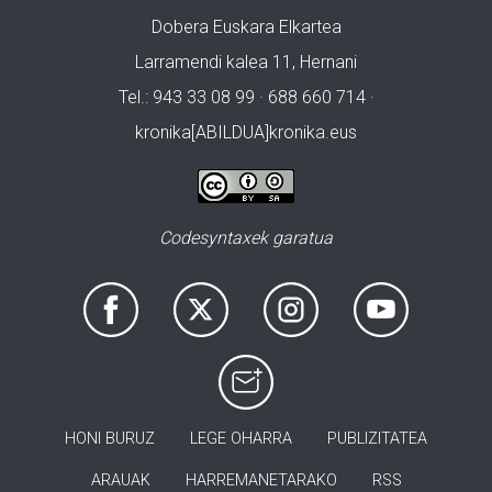
Dobera Euskara Elkartea
Larramendi kalea 11, Hernani
Tel.: 943 33 08 99 · 688 660 714 ·
kronika[ABILDUA]kronika.eus
Codesyntaxek garatua
HONI BURUZ
LEGE OHARRA
PUBLIZITATEA
ARAUAK
HARREMANETARAKO
RSS