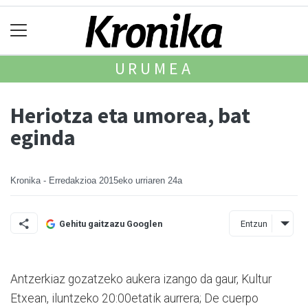
URUMEA
Heriotza eta umorea, bat
eginda
Kronika - Erredakzioa
2015eko urriaren 24a
Entzun
Gehitu gaitzazu Googlen
Antzerkiaz gozatzeko aukera izango da gaur, Kultur
Etxean, iluntzeko 20:00etatik aurrera; De cuerpo