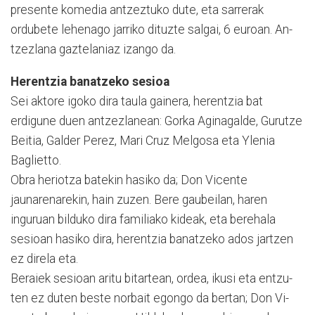
presente komedia antzeztuko dute, eta sarrerak
ordubete lehenago jarriko di­tuzte salgai, 6 euroan. An­
tzez­­lana gaztelaniaz izango da.
Herentzia banatzeko sesioa
Sei aktore igoko dira taula gainera, herentzia bat
erdigune duen antzezlanean: Gorka Aginagalde, Gurutze
Beitia, Galder Perez, Mari Cruz Melgosa eta Ylenia
Baglietto.
Obra heriotza batekin ha­siko da; Don Vicente
jaunarenarekin, hain zuzen. Bere gaubeilan, haren
inguruan bilduko dira familiako kideak, eta berehala
sesioan ha­si­ko dira, herentzia bana­tze­ko ados jar­tzen
ez direla eta.
Beraiek sesioan aritu bi­tar­tean, ordea, ikusi eta en­tzu­­
ten ez duten beste norbait egon­go da bertan; Don Vi­