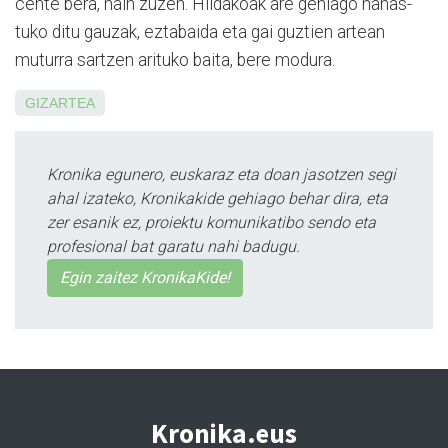
cen­te bera, hain zuzen. Hil­da­ko­ak are gehiago na­has­
tuko di­tu gauzak, eztabaida eta gai guz­tien artean
muturra sartzen arituko baita, bere mo­dura.
GIZARTEA
Kronika egunero, euskaraz eta doan jasotzen segi
ahal izateko, Kronikakide gehiago behar dira, eta
zer esanik ez, proiektu komunikatibo sendo eta
profesional bat garatu nahi badugu.
Egin zaitez KronikaKide!
Kronika.eus