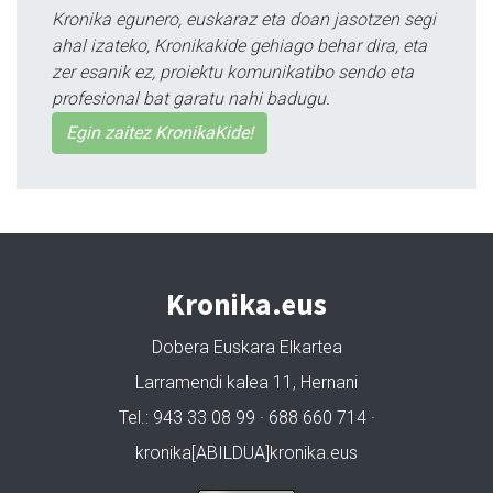
Kronika egunero, euskaraz eta doan jasotzen segi
ahal izateko, Kronikakide gehiago behar dira, eta
zer esanik ez, proiektu komunikatibo sendo eta
profesional bat garatu nahi badugu.
Egin zaitez KronikaKide!
Kronika.eus
Dobera Euskara Elkartea
Larramendi kalea 11, Hernani
Tel.: 943 33 08 99 · 688 660 714 ·
kronika[ABILDUA]kronika.eus