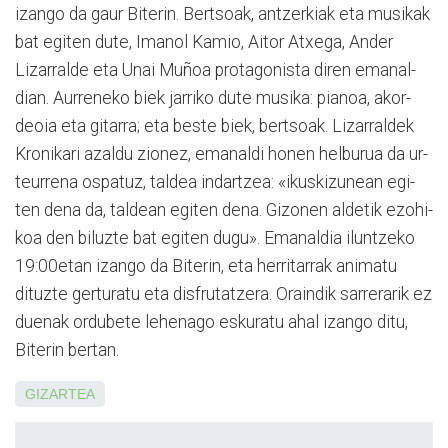
izango da gaur Biterin. Ber­tsoak, an­tzerkiak eta musikak
bat egiten dute, Imanol Kamio, Aitor Atxega, Ander
Lizarralde eta Unai Muñoa protagonista diren ema­nal­
dian. Aurreneko biek ja­rriko dute musika: pianoa, akor­
deoia eta gitarra; eta beste biek, bertsoak. Lizarraldek
Kro­nikari azaldu zionez, ema­naldi honen helburua da ur­
teu­rrena ospatuz, taldea in­dar­tzea: «ikuskizunean egi­
ten dena da, taldean egiten de­na. Gizonen aldetik ezohi­
koa den biluzte bat egiten dugu». Emanaldia iluntzeko
19:00­etan izango da Biterin, eta herritarrak animatu
dituzte gerturatu eta dis­frutatzera. Oraindik sarre­rarik ez
duenak ordubete le­henago eskuratu ahal izango ditu,
Biterin bertan.
GIZARTEA