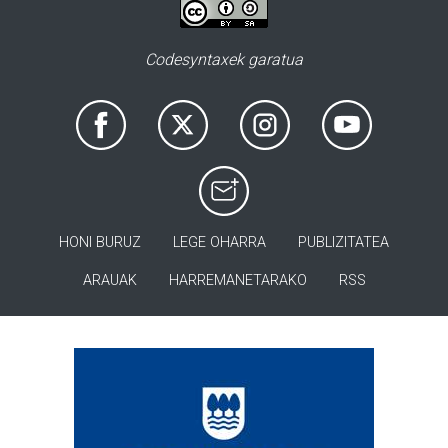
Codesyntaxek garatua
HONI BURUZ
LEGE OHARRA
PUBLIZITATEA
ARAUAK
HARREMANETARAKO
RSS