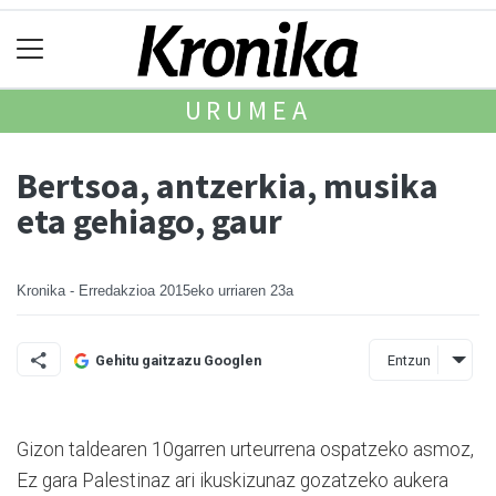
URUMEA
Bertsoa, antzerkia, musika
eta gehiago, gaur
Kronika - Erredakzioa
2015eko urriaren 23a
Entzun
Gehitu gaitzazu Googlen
Gizon taldearen 10garren urte­urrena ospatzeko asmoz,
Ez gara Palestinaz ari ikus­kizunaz gozatzeko aukera