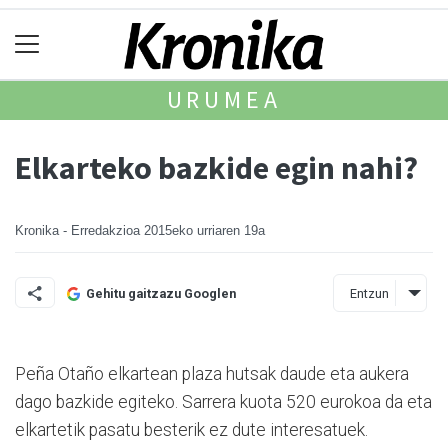
URUMEA
Elkarteko bazkide egin nahi?
Kronika - Erredakzioa
2015eko urriaren 19a
Entzun
Gehitu gaitzazu Googlen
Peña Otaño elkartean plaza hutsak daude eta aukera
dago bazkide egiteko. Sarrera kuota 520 eurokoa da eta
elkartetik pasatu besterik ez dute interesatuek.