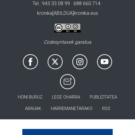
Tel.: 943 33 08 99 · 688 660 714 ·
kronika[ABILDUA]kronika.eus
Codesyntaxek garatua
HONI BURUZ
LEGE OHARRA
PUBLIZITATEA
ARAUAK
HARREMANETARAKO
RSS