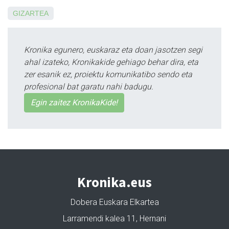
GIZARTEA
Kronika egunero, euskaraz eta doan jasotzen segi
ahal izateko, Kronikakide gehiago behar dira, eta
zer esanik ez, proiektu komunikatibo sendo eta
profesional bat garatu nahi badugu.
Egin zaitez KronikaKide!
Kronika.eus
Dobera Euskara Elkartea
Larramendi kalea 11, Hernani