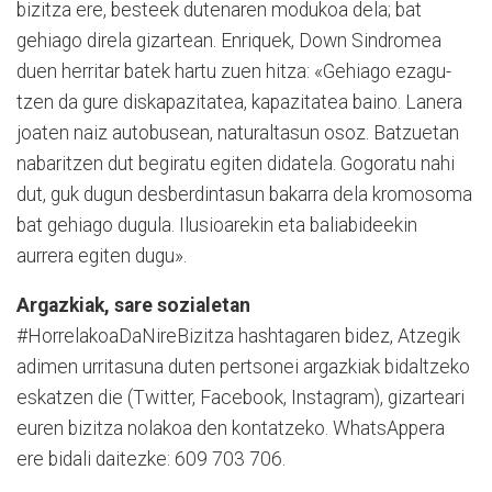
bizitza ere, bes­teek dutenaren modukoa dela; bat
gehiago direla gizartean. Enriquek, Down Sindromea
duen herritar batek hartu zuen hitza: «Gehiago ezagu­
tzen da gure diskapazitatea, kapazita­tea baino. Lanera
joa­ten naiz autobusean, natural­tasun osoz. Batzuetan
nabari­tzen dut begi­ratu egiten dida­te­la. Gogoratu nahi
dut, guk dugun desber­dintasun baka­rra dela kromo­so­ma
bat gehia­go dugula. Ilusioa­rekin eta baliabideekin
aurrera egiten dugu».
Argazkiak, sare sozialetan
#HorrelakoaDaNireBizitza hashtagaren bidez, Atzegik
adi­men urritasuna duten per­tsonei argazkiak bidaltzeko
eskatzen die (Twitter, Facebook, Instagram), gizarteari
euren bizitza nolakoa den kontatzeko. WhatsAppera
ere bidali daitezke: 609 703 706.