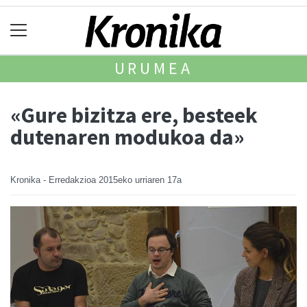
URUMEA
«Gure bizitza ere, besteek
dutenaren modukoa da»
Kronika - Erredakzioa
2015eko urriaren 17a