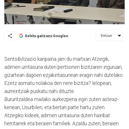
Entzun
Gehitu gaitzazu Googlen
Sentsibilizazio kanpaina jarri du martxan Atzegik,
adimen urri­tasuna duten pertsonen bizi­tzaren inguruan,
gizartean dago­en ezjakintasunean eragin nahi dutelako.
Ezetz asmatu nolakoa den nere bizitza? lelopean,
aurrei­ritziak puskatu nahi dituzte.
Buruntzaldea mailako aurkez­­pena egin zuten asteaz­
kenean, Usurbilen, eta bertan parte hartu zuten
Atzegiko kideek, adimen urrita­suna duten hainbat
herritarrek eta beraien familiek. Azaldu zu­ten, beraien