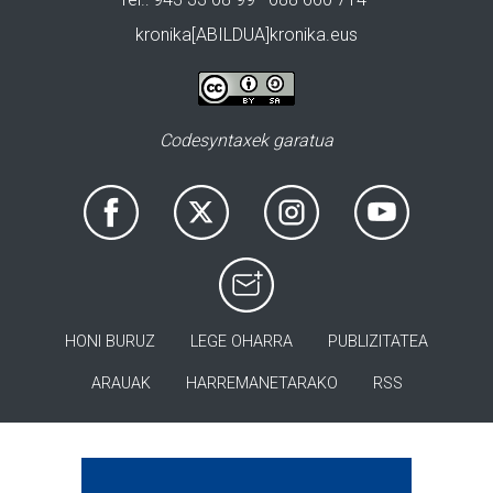
kronika[ABILDUA]kronika.eus
Codesyntaxek garatua
HONI BURUZ
LEGE OHARRA
PUBLIZITATEA
ARAUAK
HARREMANETARAKO
RSS