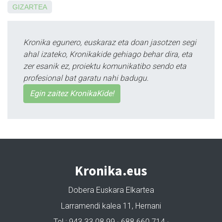
GIZARTEA
Kronika egunero, euskaraz eta doan jasotzen segi
ahal izateko, Kronikakide gehiago behar dira, eta
zer esanik ez, proiektu komunikatibo sendo eta
profesional bat garatu nahi badugu.
Egin zaitez KronikaKide!
Kronika.eus
Dobera Euskara Elkartea
Larramendi kalea 11, Hernani
Tel.: 943 33 08 99 · 688 660 714 ·