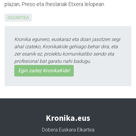
plazan, Preso eta Iheslariak Etxera lelopean.
GIZARTEA
Kronika egunero, euskaraz eta doan jasotzen segi
ahal izateko, Kronikakide gehiago behar dira, eta
zer esanik ez, proiektu komunikatibo sendo eta
profesional bat garatu nahi badugu.
Egin zaitez KronikaKide!
Kronika.eus
Dobera Euskara Elkartea