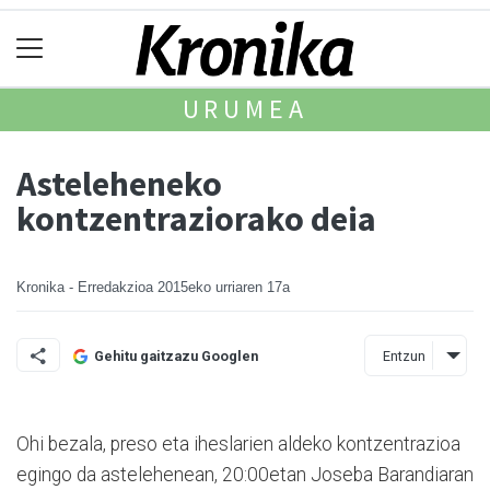
URUMEA
Asteleheneko
kontzentraziorako deia
Kronika - Erredakzioa
2015eko urriaren 17a
Entzun
Gehitu gaitzazu Googlen
Ohi bezala, preso eta iheslarien aldeko kontzentrazioa
egingo da astelehenean, 20:00etan Joseba Barandiaran