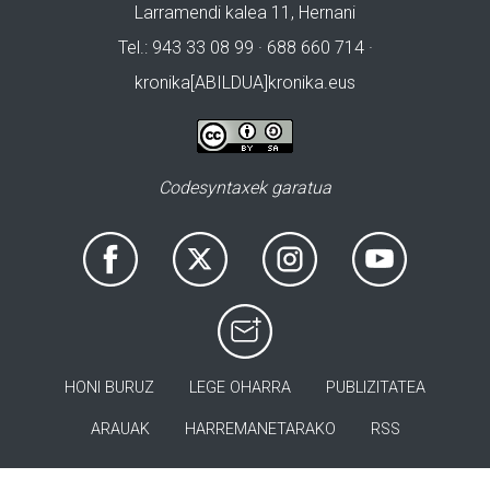
Larramendi kalea 11, Hernani
Tel.: 943 33 08 99 · 688 660 714 ·
kronika[ABILDUA]kronika.eus
Codesyntaxek garatua
HONI BURUZ
LEGE OHARRA
PUBLIZITATEA
ARAUAK
HARREMANETARAKO
RSS