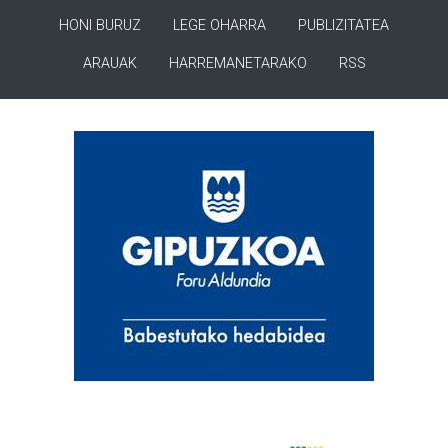
HONI BURUZ
LEGE OHARRA
PUBLIZITATEA
ARAUAK
HARREMANETARAKO
RSS