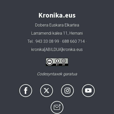
Kronika.eus
Dobera Euskara Elkartea
Larramendi kalea 11, Hernani
Tel.: 943 33 08 99 · 688 660 714 ·
kronika[ABILDUA]kronika.eus
Codesyntaxek garatua