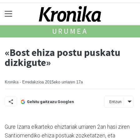
URUMEA
«Bost ehiza postu puskatu
dizkigute»
Kronika - Erredakzioa
2015eko urriaren 17a
Entzun
Gehitu gaitzazu Googlen
Gure Izarra elkarteko ehiztariak urriaren 2an hasi ziren
Santiomendiko ehiza postuak zozketatzen, eta