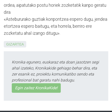
ordea, aipatutako postu horiek zozketatik kanpo geratu
dira.
«Astebururako guztiak konpontzea espero dugu, jendea
etortzea espero baitugu, eta horrela, berriro ere
zozketatu ahal izango ditugu».
GIZARTEA
Kronika egunero, euskaraz eta doan jasotzen segi
ahal izateko, Kronikakide gehiago behar dira, eta
zer esanik ez, proiektu komunikatibo sendo eta
profesional bat garatu nahi badugu.
Egin zaitez KronikaKide!