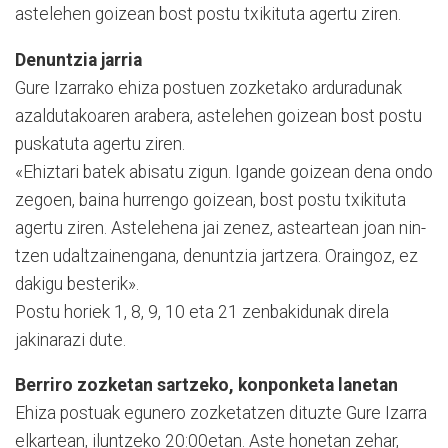
astelehen goizean bost postu txikituta agertu ziren.
Denuntzia jarria
Gure Izarrako ehiza postuen zozketako arduradunak
azaldutakoaren arabera, astelehen goizean bost postu
puskatuta agertu ziren.
«Ehiztari batek abisatu zigun. Igande goizean dena ondo
zegoen, baina hurrengo goizean, bost postu txikituta
agertu ziren. Astelehena jai zenez, asteartean joan nin­
tzen udaltzainengana, denun­tzia jartzera. Oraingoz, ez
dakigu besterik».
Postu horiek 1, 8, 9, 10 eta 21 zenbakidunak direla
jakinarazi dute.
Berriro zozketan sartzeko, konponketa lanetan
Ehiza postuak egunero zozketatzen dituzte Gure Izarra
elkartean, iluntzeko 20:00e­tan. Aste honetan zehar,