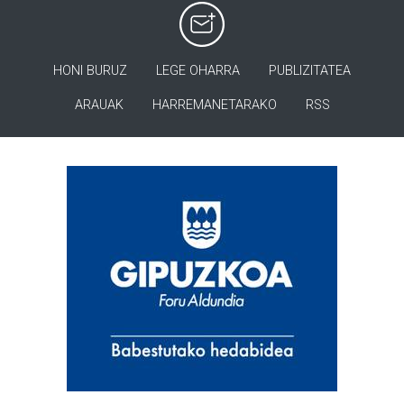
HONI BURUZ
LEGE OHARRA
PUBLIZITATEA
ARAUAK
HARREMANETARAKO
RSS