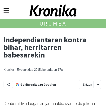
URUMEA
Independienteren kontra
bihar, herritarren
babesarekin
Kronika - Erredakzioa
2015eko urriaren 17a
Entzun
Gehitu gaitzazu Googlen
Denboraldiko laugarren jardunaldia izango du jokoan