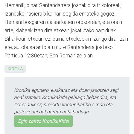
Hernanik, bihar. Santandarrera joanak dira trikoloreak,
izandako hasiera bikainari segida emateko gogoz.
Hernani bosgarren da sailkapen orokorrean, eta orain
arte, klabeak izan dira etxean jokatutako partiduak.
Biharkoan etxean ez, baina etxekoekin izango dira. Izan
ere, autobusa antolatu dute Santanderra joateko.
Partidua 12:30etan, San Roman zelaian.
KIROLA
Kronika egunero, euskaraz eta doan jasotzen segi
ahal izateko, Kronikakide gehiago behar dira, eta
zer esanik ez, proiektu komunikatibo sendo eta
profesional bat garatu nahi badugu.
Egin zaitez KronikaKide!