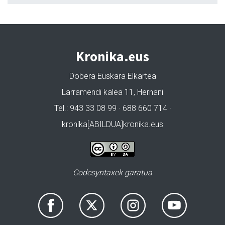
Kronika.eus
Dobera Euskara Elkartea
Larramendi kalea 11, Hernani
Tel.: 943 33 08 99 · 688 660 714 ·
kronika[ABILDUA]kronika.eus
Codesyntaxek garatua