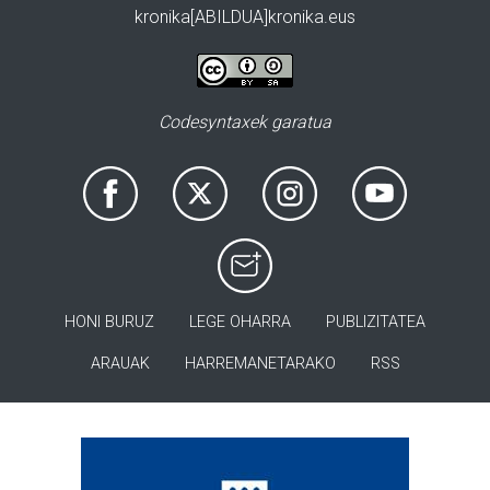
kronika[ABILDUA]kronika.eus
Codesyntaxek garatua
HONI BURUZ
LEGE OHARRA
PUBLIZITATEA
ARAUAK
HARREMANETARAKO
RSS