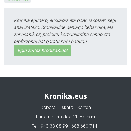
Kronika egunero, euskaraz eta doan jasotzen segi
ahal izateko, Kronikakide gehiago behar dira, eta
zer esanik ez, proiektu komunikatibo sendo eta
profesional bat garatu nahi badugu.
Egin zaitez KronikaKide!
Kronika.eus
Dobera Euskara Elkartea
Larramendi kalea 11, Hernani
Tel.: 943 33 08 99 · 688 660 714 ·