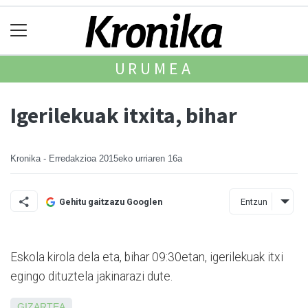
URUMEA
Igerilekuak itxita, bihar
Kronika - Erredakzioa
2015eko urriaren 16a
Entzun
Gehitu gaitzazu Googlen
Eskola kirola dela eta, bihar 09:30etan, igerilekuak itxi
egingo dituztela jakinarazi dute.
GIZARTEA