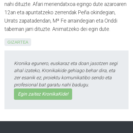
nahi dituzte. Afari meriendatxoa egingo dute azaroaren
12an eta apuntatzeko zerrendak Peña okindegian,
Urrats zapatadendan, Mª Fe arraindegian eta Onddi
tabernan jarri dituzte. Animatzeko dei egin dute.
GIZARTEA
Kronika egunero, euskaraz eta doan jasotzen segi
ahal izateko, Kronikakide gehiago behar dira, eta
zer esanik ez, proiektu komunikatibo sendo eta
profesional bat garatu nahi badugu.
Egin zaitez KronikaKide!