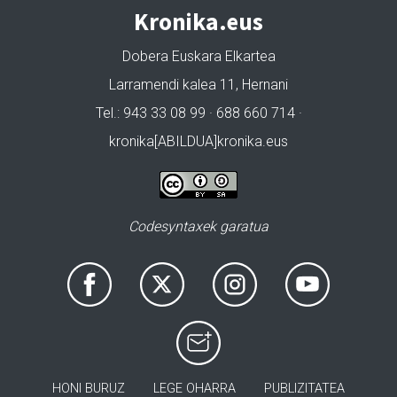
Kronika.eus
Dobera Euskara Elkartea
Larramendi kalea 11, Hernani
Tel.: 943 33 08 99 · 688 660 714 ·
kronika[ABILDUA]kronika.eus
Codesyntaxek garatua
HONI BURUZ
LEGE OHARRA
PUBLIZITATEA