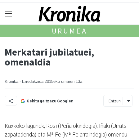
URUMEA
Merkatari jubilatuei,
omenaldia
Kronika - Erredakzioa
2015eko urriaren 13a
Entzun
Gehitu gaitzazu Googlen
Kaxkoko lagunek, Rosi (Peña okindegia), Iñaki (Urrats
zapatadenda) eta Mª Fe (Mª Fe arraindegia) omendu