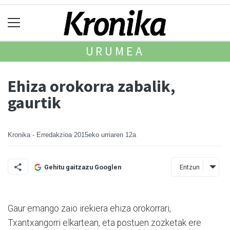
URUMEA
Ehiza orokorra zabalik,
gaurtik
Kronika - Erredakzioa
2015eko urriaren 12a
Entzun
Gehitu gaitzazu Googlen
Gaur emango zaio irekiera ehiza orokorrari,
Txantxangorri elkartean, eta postuen zozketak ere