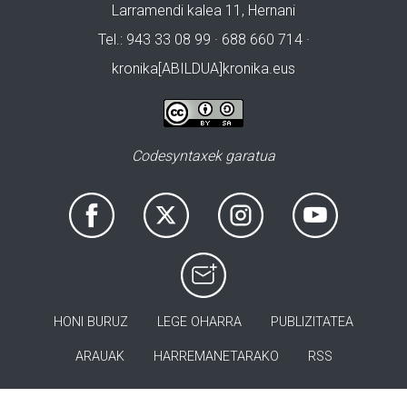
Larramendi kalea 11, Hernani
Tel.: 943 33 08 99 · 688 660 714 ·
kronika[ABILDUA]kronika.eus
Codesyntaxek garatua
HONI BURUZ
LEGE OHARRA
PUBLIZITATEA
ARAUAK
HARREMANETARAKO
RSS