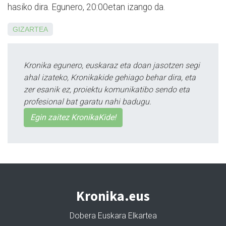
hasiko dira. Egunero, 20:00etan izango da.
GIZARTEA
Kronika egunero, euskaraz eta doan jasotzen segi
ahal izateko, Kronikakide gehiago behar dira, eta
zer esanik ez, proiektu komunikatibo sendo eta
profesional bat garatu nahi badugu.
Egin zaitez KronikaKide!
Kronika.eus
Dobera Euskara Elkartea