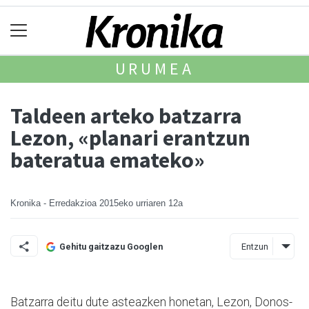
URUMEA
Taldeen arteko batzarra
Lezon, «planari erantzun
bateratua emateko»
Kronika - Erredakzioa
2015eko urriaren 12a
Entzun
Gehitu gaitzazu Googlen
Batzarra deitu dute asteazken honetan, Lezon, Donos­