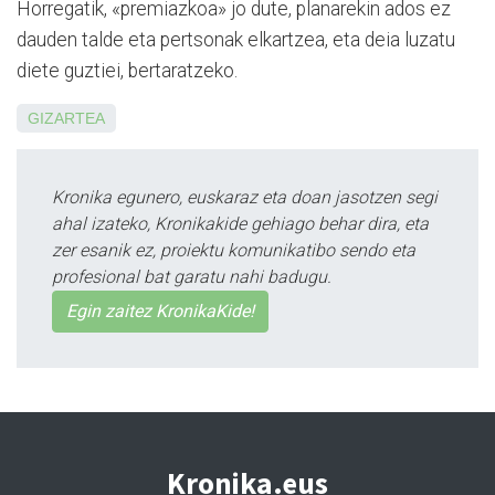
Horregatik, «premiazkoa» jo dute, planarekin ados ez
dauden talde eta pertsonak elkar­tzea, eta deia luzatu
diete guztiei, bertaratzeko.
GIZARTEA
Kronika egunero, euskaraz eta doan jasotzen segi
ahal izateko, Kronikakide gehiago behar dira, eta
zer esanik ez, proiektu komunikatibo sendo eta
profesional bat garatu nahi badugu.
Egin zaitez KronikaKide!
Kronika.eus