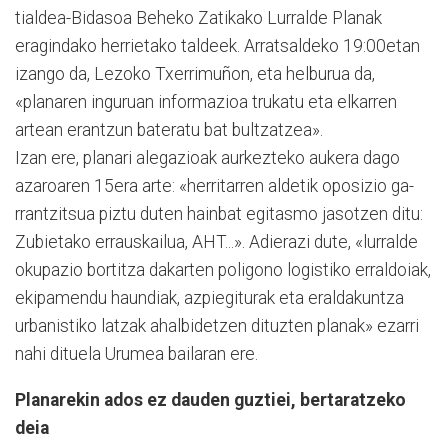
ti­al­dea-Bidasoa Beheko Zati­ka­ko Lurralde Planak
eragindako herrietako taldeek. Arra­tsaldeko 19:00etan
izango da, Lezoko Txerrimuñon, eta helburua da,
«planaren inguruan informazioa trukatu eta elkarren
artean erantzun bateratu bat bultzatzea».
Izan ere, planari alegazio­ak aurkezteko aukera dago
aza­roaren 15era arte: «he­rri­ta­rren aldetik oposizio ga­
rran­tzitsua piztu duten hainbat egitasmo jasotzen ditu:
Zu­bietako erra­us­­kailua, AHT...». Adierazi dute, «lu­rral­de
okupazio bor­titza da­kar­ten poligono lo­gis­tiko erral­doiak,
ekipamendu haundiak, azpiegiturak eta eral­dakuntza
urbanistiko latzak ahalbidetzen dituzten planak» ezarri
nahi dituela Urumea bailaran ere.
Planarekin ados ez dauden guztiei, bertaratzeko
deia