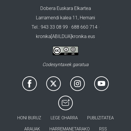
Dobera Euskara Elkartea
Larramendi kalea 11, Hernani
Tel.: 943 33 08 99 · 688 660 714 ·
kronika[ABILDUA]kronika.eus
Codesyntaxek garatua
HONI BURUZ
LEGE OHARRA
PUBLIZITATEA
ARAUAK
HARREMANETARAKO
RSS