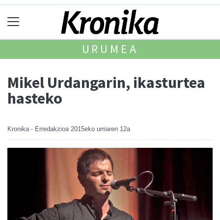
URUMEA
Mikel Urdangarin, ikasturtea
hasteko
Kronika - Erredakzioa
2015eko urriaren 12a