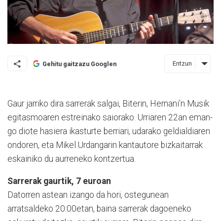
Entzun
Gehitu gaitzazu Googlen
Gaur jarriko dira sarrerak salgai, Biterin, Hernani’n Mu­sik
egitasmoaren estrei­na­ko saiorako. Urriaren 22an eman­
go diote hasiera ikasturte be­rriari, udarako geldialdiaren
ondoren, eta Mikel Urdangarin kantautore bizkaitarrak
eskai­niko du aurreneko kontzertua.
Sarrerak gaurtik, 7 euroan
Datorren astean izango da hori, ostegunean
arratsaldeko 20:00etan, baina sarrerak dagoeneko