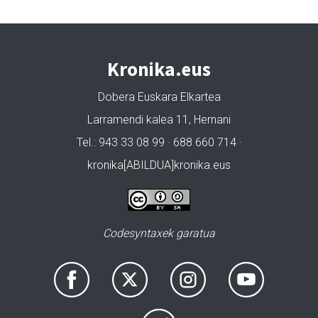
Kronika.eus
Dobera Euskara Elkartea
Larramendi kalea 11, Hernani
Tel.: 943 33 08 99 · 688 660 714 ·
kronika[ABILDUA]kronika.eus
Codesyntaxek garatua