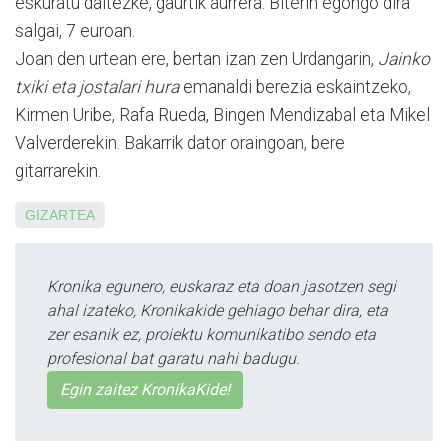
eskuratu daitezke, gaurtik aurrera. Biterin egongo dira
salgai, 7 euroan.
Joan den urtean ere, ber­tan izan zen Urdangarin,
Jainko
txiki eta jostalari hura
ema­nal­di berezia eskaintzeko,
Kirmen Uribe, Rafa Rueda, Bingen Men­dizabal eta Mikel
Valver­­derekin. Baka­rrik dator orain­goan, bere
gitarrarekin.
GIZARTEA
Kronika egunero, euskaraz eta doan jasotzen segi
ahal izateko, Kronikakide gehiago behar dira, eta
zer esanik ez, proiektu komunikatibo sendo eta
profesional bat garatu nahi badugu.
Egin zaitez KronikaKide!