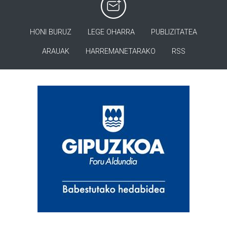
HONI BURUZ
LEGE OHARRA
PUBLIZITATEA
ARAUAK
HARREMANETARAKO
RSS