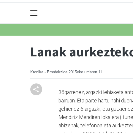
Lanak aurkezteko
Kronika - Erredakzioa
2015eko urriaren 11
36garrenez, argazki lehiaketa ant
barruan. Eta parte hartu nahi due
gehienez 6 argazki, eta gutxienez
Mendiriz Mendiren lokalera (Iturre
abizenak, telefonoa eta aurkezte