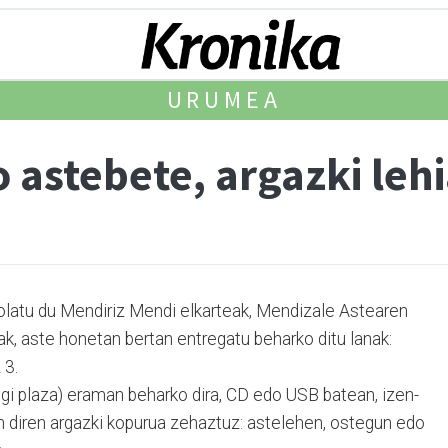
URUMEA
 astebete, argazki leh
olatu du Mendiriz Men­di elkarteak, Mendizale Astea­ren
nak, aste honetan bertan entregatu beharko ditu lanak:
 3.
gi plaza) eraman be­har­ko dira, CD edo USB batean, izen-
n diren argazki kopurua zehaztuz: astelehen, ostegun edo