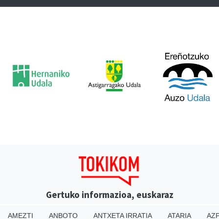
Gertuko informazioa, euskaraz
AMEZTI
ANBOTO
ANTXETA IRRATIA
ATARIA
AZP