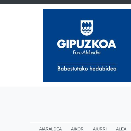
AIARALDEA
AIKOR
AIURRI
ALEA