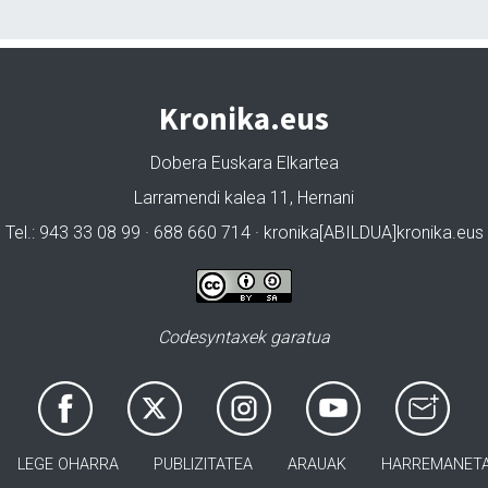
Kronika.eus
Dobera Euskara Elkartea
Larramendi kalea 11, Hernani
Tel.: 943 33 08 99 · 688 660 714 · kronika[ABILDUA]kronika.eus
Codesyntaxek garatua
LEGE OHARRA
PUBLIZITATEA
ARAUAK
HARREMANET