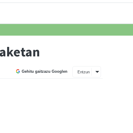
iaketan
Gehitu gaitzazu Googlen
Entzun