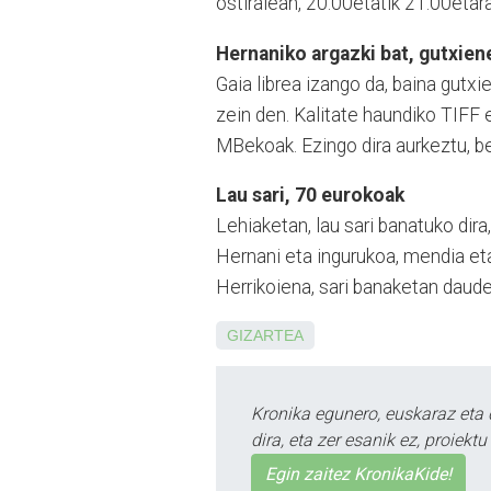
ostiralean, 20:00etatik 21:00etara
Hernaniko argazki bat, gutxien
Gaia librea izango da, baina gutx
zein den. Kalitate haundiko TIFF
MBekoak. Ezingo dira aurkeztu, be
Lau sari, 70 eurokoak
Lehiaketan, lau sari banatuko dira
Hernani eta ingurukoa, mendia eta
Herrikoiena, sari banaketan daude
GIZARTEA
Kronika egunero, euskaraz eta 
dira, eta zer esanik ez, proiek
Egin zaitez KronikaKide!