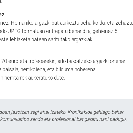
.
ez
ienez, Hernaniko argazki bat aurkeztu beharko da, eta zehazt
 edo JPEG formatuan entregatu behar dira, gehienez 5
ste lehiaketa batean saritutako argazkiak.
, 70 euro eta trofeoarekin, arlo bakoitzeko argazki onenari:
 paisaia, herrikoiena, eta bilduma hoberena.
n herritarrek aukeratuko dute.
doan jasotzen segi ahal izateko, Kronikakide gehiago behar
tu komunikatibo sendo eta profesional bat garatu nahi badugu.