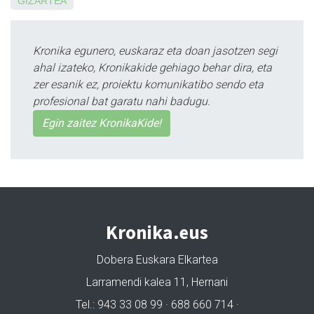
GIZARTEA
Kronika egunero, euskaraz eta doan jasotzen segi
ahal izateko, Kronikakide gehiago behar dira, eta
zer esanik ez, proiektu komunikatibo sendo eta
profesional bat garatu nahi badugu.
Egin zaitez KronikaKide!
Kronika.eus
Dobera Euskara Elkartea
Larramendi kalea 11, Hernani
Tel.: 943 33 08 99 · 688 660 714 ·