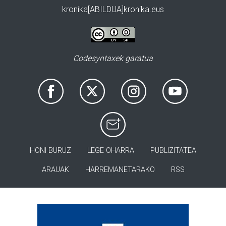
kronika[ABILDUA]kronika.eus
Codesyntaxek garatua
HONI BURUZ
LEGE OHARRA
PUBLIZITATEA
ARAUAK
HARREMANETARAKO
RSS