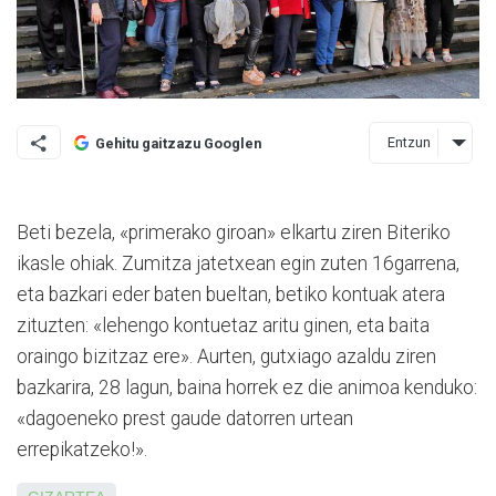
Entzun
Gehitu gaitzazu Googlen
Beti bezela, «primerako giroan» elkartu ziren Biteriko
ikasle ohiak. Zumitza jatetxean egin zuten 16garrena,
eta bazkari eder baten bueltan, betiko kontuak atera
zituzten: «lehengo kontuetaz aritu ginen, eta baita
oraingo bizitzaz ere». Aurten, gutxiago azaldu ziren
bazkarira, 28 lagun, baina horrek ez die animoa kenduko:
«dagoeneko prest gaude datorren urtean
errepikatzeko!».