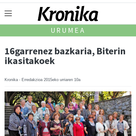
URUMEA
16garrenez bazkaria, Biterin
ikasitakoek
Kronika - Erredakzioa
2015eko urriaren 10a