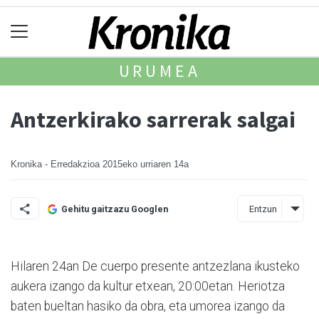
URUMEA
Antzerkirako sarrerak salgai
Kronika - Erredakzioa
2015eko urriaren 14a
Entzun
Gehitu gaitzazu Googlen
Hilaren 24an De cuerpo presente antzezlana ikusteko
aukera izango da kultur etxean, 20:00etan. Heriotza
baten bueltan hasiko da obra, eta umorea izango da