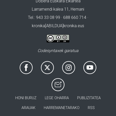
Dobera Euskara Elkartea
Larramendi kalea 11, Hernani
Tel.: 943 33 08 99 · 688 660 714 ·
kronika[ABILDUA]kronika.eus
Codesyntaxek garatua
HONI BURUZ
LEGE OHARRA
PUBLIZITATEA
ARAUAK
HARREMANETARAKO
RSS