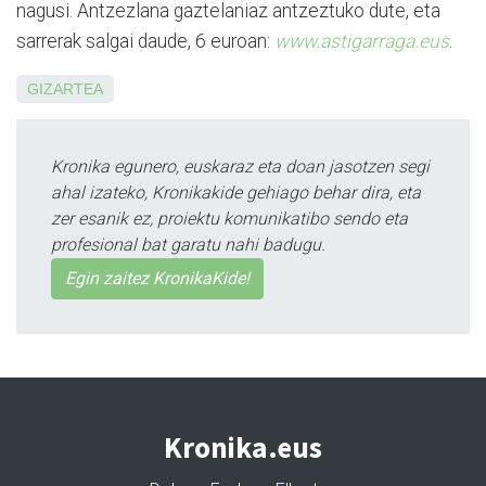
nagusi. Antzezlana gaztelaniaz antzeztuko dute, eta
sarrerak salgai daude, 6 euroan:
www.astigarraga.eus
.
GIZARTEA
Kronika egunero, euskaraz eta doan jasotzen segi
ahal izateko, Kronikakide gehiago behar dira, eta
zer esanik ez, proiektu komunikatibo sendo eta
profesional bat garatu nahi badugu.
Egin zaitez KronikaKide!
Kronika.eus