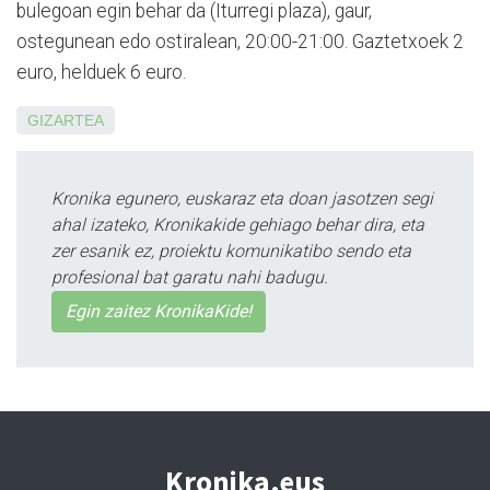
bulegoan egin behar da (Iturregi plaza), gaur,
ostegunean edo ostiralean, 20:00-21:00. Gazte­txoek 2
euro, helduek 6 euro.
GIZARTEA
Kronika egunero, euskaraz eta doan jasotzen segi
ahal izateko, Kronikakide gehiago behar dira, eta
zer esanik ez, proiektu komunikatibo sendo eta
profesional bat garatu nahi badugu.
Egin zaitez KronikaKide!
Kronika.eus