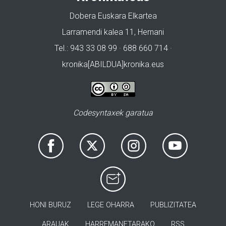
Dobera Euskara Elkartea
Larramendi kalea 11, Hernani
Tel.: 943 33 08 99 · 688 660 714 ·
kronika[ABILDUA]kronika.eus
Codesyntaxek garatua
HONI BURUZ
LEGE OHARRA
PUBLIZITATEA
ARAUAK
HARREMANETARAKO
RSS