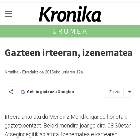
URUMEA
Gazteen irteeran, izenematea
Kronika - Erredakzioa
2015eko urriaren 12a
Entzun
Gehitu gaitzazu Googlen
Irteera antolatu du Mendiriz Mendik, igande honetan,
gazte­txoentzat. Beloki mendira joango dira, 08:30e­tan
Atse­gin­degitik abiatuta. Izene­ma­tea elkartearen