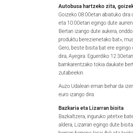
Autobusa hartzeko zita, goize
Goizeko 08:00etan abiatuko dira d
eta 10:00etan egingo dute aurrenek
Bertan izango dute aukera, ondd
produktu berezienetako bat», mu
Gero, beste bisita bat ere egingo
dira, Ayegira. Eguerdiko 12:30eta
barrikarentzako tokia daukate ber
zutabeekin.
Auzo Udalean eman behar da izena
euro izango dira.
Bazkaria eta Lizarran bisita
Bazkaltzera, inguruko jatetxe bat
aldera, Lizarran egingo dute bisit
herrian barrena lasai ibil­i eta tx