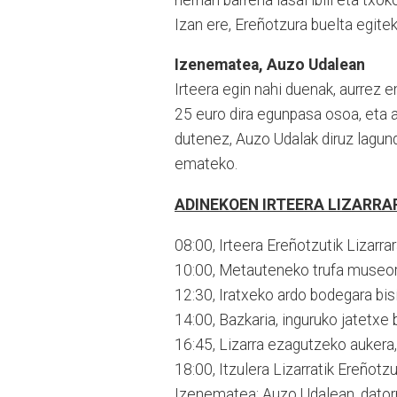
Izan ere, Ereñotzura buelta egitek
Izenematea, Auzo Udalean
Irteera egin nahi duenak, aurrez
25 euro dira egunpasa osoa, eta a
dutenez, Auzo Udalak diruz lagundu
emateko.
ADINEKOEN IRTEERA LIZARRARA
08:00, Irteera Ereñotzutik Lizarrar
10:00, Metauteneko trufa museora
12:30, Iratxeko ardo bodegara bisi
14:00, Bazkaria, inguruko jatetxe 
16:45, Lizarra ezagutzeko aukera, 
18:00, Itzulera Lizarratik Ereñotzu
Izenematea: Auzo Udalean, datorren