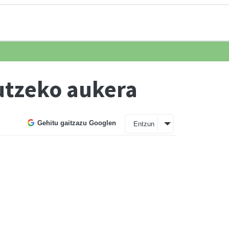
utzeko aukera
Gehitu gaitzazu Googlen
Entzun