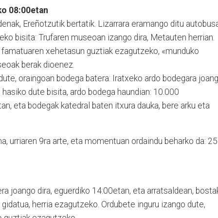
ko 08:00etan
enak, Ereñotzutik bertatik. Lizarrara eramango ditu autobusa
o bisita: Tru­fa­ren museoan izango dira, Me­­tauten herrian.
o famatuaren xe­hetasun guztiak ezagutzeko, «munduko
seoak berak dioenez.
 dute, oraingoan bodega batera: Iratxeko ardo bodegara joan
n hasiko dute bisita, ardo bodega haundian: 10.000
tan, eta bodegak katedral baten itxura dauka, bere arku eta
, urriaren 9ra arte, eta momentuan ordaindu beharko da: 25
era joango dira, eguerdiko 14:00etan, eta arratsaldean, bosta
a gidatua, herria ezagutzeko. Ordubete inguru izan­go dute,
oko guztiak ezagutzeko.