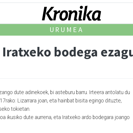
URUMEA
 Iratxeko bodega ezag
ango dute adinekoek, bi asteburu barru. Irteera antolatu du
17rako: Lizarrara joan, eta hainbat bisita egingo dituzte,
seko tokietan.
a ikusiko dute aurrena, eta Iratxeko ardo bodegara joango