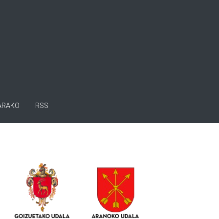
ARAKO
RSS