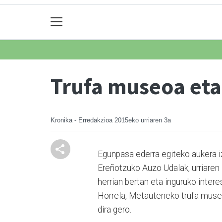
Trufa museoa eta
Kronika - Erredakzioa
2015eko urriaren 3a
Egunpasa ederra egiteko aukera iz
Ereñotzuko Auzo Uda­lak, urriaren 
herrian bertan eta inguruko intere
Horrela, Metauteneko trufa museo
dira gero.