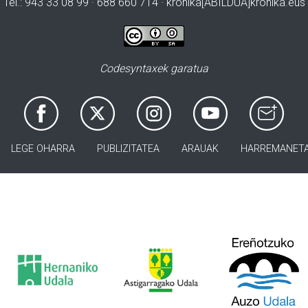
Tel.: 943 33 08 99 · 688 660 714 · kronika[ABILDUA]kronika.eus
Codesyntaxek garatua
LEGE OHARRA
PUBLIZITATEA
ARAUAK
HARREMANET