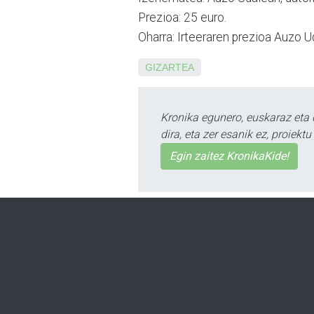
Prezioa: 25 euro.
Oharra: Irteeraren prezioa Auzo U
GIZARTEA
Kronika egunero, euskaraz eta 
dira, eta zer esanik ez, proiek
Egin zaitez KronikaKide!