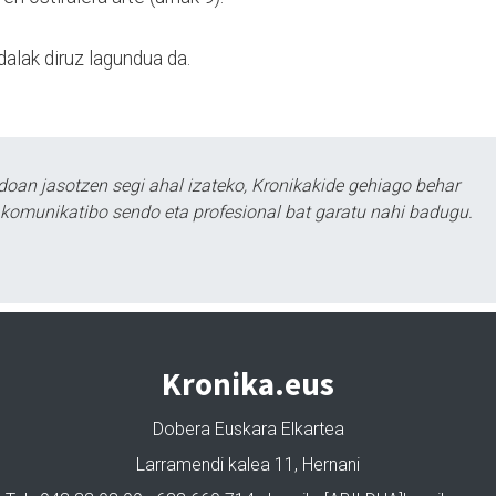
dalak diruz lagundua da.
doan jasotzen segi ahal izateko, Kronikakide gehiago behar
tu komunikatibo sendo eta profesional bat garatu nahi badugu.
Kronika.eus
Dobera Euskara Elkartea
Larramendi kalea 11, Hernani