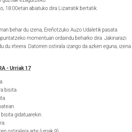
o, 18:00etan abiatuko dira Lizarratik bertatik.
 eman behar du izena, Ereñotzuko Auzo Udaletik pasata.
puntatzeko mo­men­tuan ordaindu beharko dira. Jaki­na­razi
 du irteera. Da­torren osti­rala izango da azken eguna, izena
 - Urriak 17
a.
 bisita.
ta.
batean.
bisita gidatuarekin.
ra.
 ostiralera arte (urriak 9).