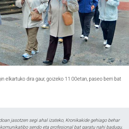
n elkartuko dira gaur, goizeko 11:00etan, paseo berri bat
doan jasotzen segi ahal izateko, Kronikakide gehiago behar
tu komunikatibo sendo eta profesional bat garatu nahi badugu.