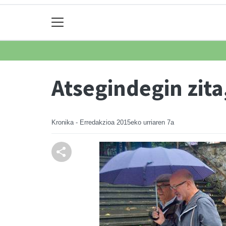
Atsegindegin zita
Kronika - Erredakzioa
2015eko urriaren 7a