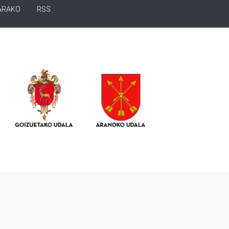
ARAKO
RSS