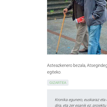
Asteazkenero bezala, Atsegin­degi
egiteko.
GIZARTEA
Kronika egunero, euskaraz eta 
dira, eta zer esanik ez, proiek