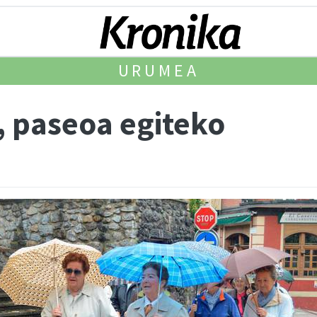
URUMEA
, paseoa egiteko