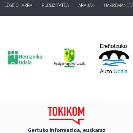
LEGE OHARRA
PUBLIZITATEA
ARAUAK
HARREMANET
Gertuko informazioa, euskaraz