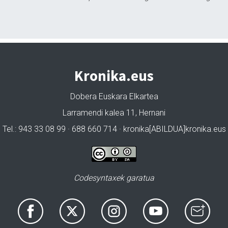
Kronika.eus
Dobera Euskara Elkartea
Larramendi kalea 11, Hernani
Tel.: 943 33 08 99 · 688 660 714 · kronika[ABILDUA]kronika.eus
Codesyntaxek garatua