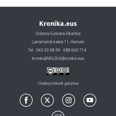
Kronika.eus
Dobera Euskara Elkartea
Larramendi kalea 11, Hernani
Tel.: 943 33 08 99 · 688 660 714 ·
kronika[ABILDUA]kronika.eus
Codesyntaxek garatua