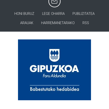
HONI BURUZ
LEGE OHARRA
PUBLIZITATEA
ARAUAK
HARREMANETARAKO
RSS