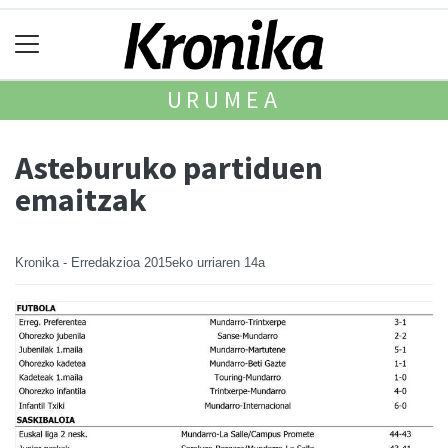
URUMEA
Asteburuko partiduen
emaitzak
Kronika - Erredakzioa
2015eko urriaren 14a