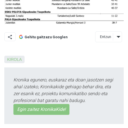
Entzun
Gehitu gaitzazu Googlen
KIROLA
Kronika egunero, euskaraz eta doan jasotzen segi
ahal izateko, Kronikakide gehiago behar dira, eta
zer esanik ez, proiektu komunikatibo sendo eta
profesional bat garatu nahi badugu.
Egin zaitez KronikaKide!