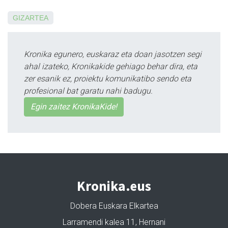
GIZARTEA
Kronika egunero, euskaraz eta doan jasotzen segi
ahal izateko, Kronikakide gehiago behar dira, eta
zer esanik ez, proiektu komunikatibo sendo eta
profesional bat garatu nahi badugu.
Egin zaitez KronikaKide!
Kronika.eus
Dobera Euskara Elkartea
Larramendi kalea 11, Hernani