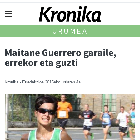
URUMEA
Maitane Guerrero garaile,
errekor eta guzti
Kronika - Erredakzioa
2015eko urriaren 4a