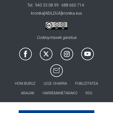
Tel.: 943 33 08 99 · 688 660 714 ·
kronika[ABILDUA]kronika.eus
Codesyntaxek garatua
HONI BURUZ
LEGE OHARRA
PUBLIZITATEA
ARAUAK
HARREMANETARAKO
RSS