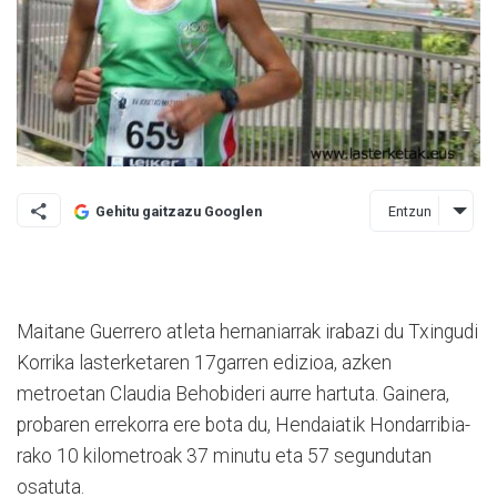
Entzun
Gehitu gaitzazu Googlen
Maitane Guerrero atleta hernaniarrak irabazi du Txingudi
Ko­rrika lasterketaren 17garren edi­zioa, azken
metroetan Clau­dia Behobideri aurre hartuta. Gai­nera,
probaren errekorra ere bo­ta du, Hendaiatik Hondarri­bia­
rako 10 kilometroak 37 mi­nutu eta 57 segundutan
osatuta.