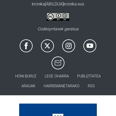
kronika[ABILDUA]kronika.eus
Codesyntaxek garatua
HONI BURUZ
LEGE OHARRA
PUBLIZITATEA
ARAUAK
HARREMANETARAKO
RSS