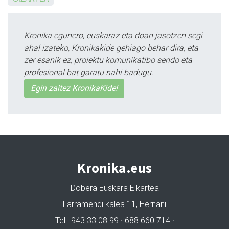
Kronika egunero, euskaraz eta doan jasotzen segi
ahal izateko, Kronikakide gehiago behar dira, eta
zer esanik ez, proiektu komunikatibo sendo eta
profesional bat garatu nahi badugu.
Egin zaitez KronikaKide!
Kronika.eus
Dobera Euskara Elkartea
Larramendi kalea 11, Hernani
Tel.: 943 33 08 99 · 688 660 714 ·