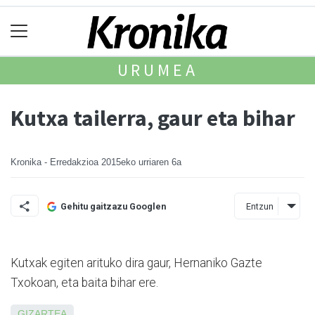
URUMEA
Kutxa tailerra, gaur eta bihar
Kronika - Erredakzioa
2015eko urriaren 6a
Entzun
Gehitu gaitzazu Googlen
Kutxak egiten arituko dira gaur, Hernaniko Gazte
Txokoan, eta baita bihar ere.
GIZARTEA