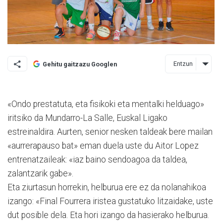
Entzun
Gehitu gaitzazu Googlen
«Ondo prestatuta, eta fisikoki eta mentalki helduago»
iritsiko da Mundarro-La Salle, Euskal Ligako
estreinaldira. Aurten, senior nesken taldeak bere mailan
«aurrerapauso bat» eman duela uste du Aitor Lopez
entrenatzaileak: «iaz baino sendoagoa da taldea,
zalantzarik gabe».
Eta ziurtasun horrekin, helburua ere ez da nolanahikoa
izango: «Final Fourrera iristea gustatuko litzaidake, uste
dut posible dela. Eta hori izango da hasierako helburua.