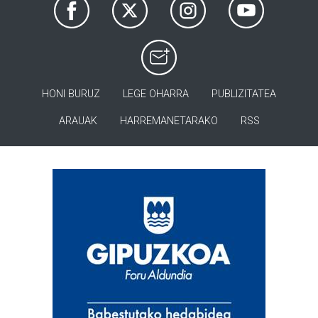
HONI BURUZ
LEGE OHARRA
PUBLIZITATEA
ARAUAK
HARREMANETARAKO
RSS