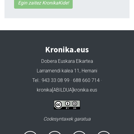
Egin zaitez KronikaKide!
Kronika.eus
Dobera Euskara Elkartea
Larramendi kalea 11, Hernani
Tel.: 943 33 08 99 · 688 660 714 ·
kronika[ABILDUA]kronika.eus
Codesyntaxek garatua