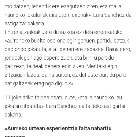
moldatzen, lehendik ere ezagutzen ziren, eta maila
haundiko jokalariak dira etorri direnak». Lara San­chez da
astigartar bakarra.
Entrenatzaileak uste du iazkoa ez dela errepikatuko:
«au­rreneko buelta oso ona egin ge­nu­en, partidu batzuk
oso ondo jokatuta, eta liderrari ere irabazita. Baina gero,
jendeak gehiago espero zuen, eta bi-hiru partidu
galtzean, taldeak behera egin zuen. Mentalki egin
zitzaigun luzea. Baina aur­ten, ez dut uste partidu pare
bat gal­tzeak eragingo digunik».
11 jokalariko taldea osatu dute, «maila haundiko lau
jokalari fitxatuta». Lara Sanchez da taldeko astigartar
bakarra.
«Aurreko urtean esperientzia falta nabaritu