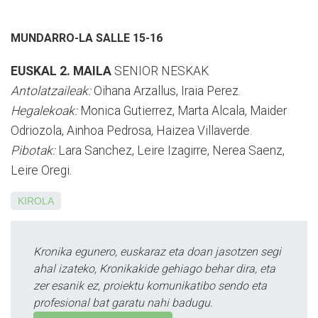
MUNDARRO-LA SALLE 15-16
EUSKAL 2. MAILA
SENIOR NESKAK
Antolatzaileak:
Oihana Arzallus, Iraia Perez.
Hegalekoak:
Monica Gutierrez, Marta Alcala, Maider
Odriozola, Ainhoa Pedrosa, Haizea Villaverde.
Pibotak:
Lara Sanchez, Leire Izagirre, Nerea Saenz,
Leire Oregi.
KIROLA
Kronika egunero, euskaraz eta doan jasotzen segi
ahal izateko, Kronikakide gehiago behar dira, eta
zer esanik ez, proiektu komunikatibo sendo eta
profesional bat garatu nahi badugu.