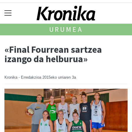
URUMEA
«Final Fourrean sartzea
izango da helburua»
Kronika - Erredakzioa
2015eko urriaren 3a