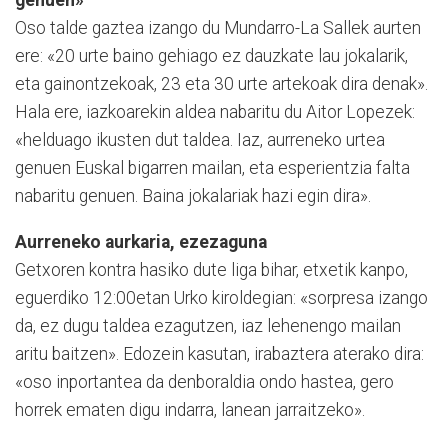
genuen»
Oso talde gaztea izango du Mundarro-La Sallek aurten
ere: «20 urte baino gehiago ez dauzkate lau jokalarik,
eta gainon­tzekoak, 23 eta 30 urte artekoak dira denak».
Hala ere, iazkoarekin aldea nabaritu du Aitor Lope­zek:
«helduago ikusten dut taldea. Iaz, aurreneko urtea
genuen Eus­kal bigarren mailan, eta esperientzia falta
naba­ritu ge­nu­en. Baina jokalariak hazi egin dira».
Aurreneko aurkaria, ezezaguna
Getxoren kontra hasiko dute liga bihar, etxetik kanpo,
egu­erdiko 12:00etan Urko kiroldegian: «sorpresa izango
da, ez du­gu taldea ezagutzen, iaz lehenengo mailan
aritu baitzen». Edozein kasutan, irabaztera aterako dira:
«oso inportantea da denboraldia ondo hastea, gero
horrek ematen digu indarra, lanean jarraitzeko».