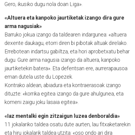
Gero, ikusiko dugu nola doan Liga».
«Altuera eta kanpoko jaurtiketak izango dira gure
arma nagusiak»
Barruko jokua izango da taldearen indargunea: «altuera
de­xente daukagu, etorri diren bi pibotak altuak direlako.
Erre­botean indartsu gabiltza, eta hori aprobetxatu behar
dugu. Gure arma nagusia izango da altuera, kanpoko
jaurtiketekin batera». Eta defentsan ere, aurrerapausoa
eman dutela uste du Lopezek.
Kontrako aldean, abiadura eta kontraerasoak izango
dituzte: «korrika egitea izango da gure ahulgunea, eta
komeni zaigu joku lasaia egitea».
«Iaz mentalki egin zitzaigun luzea denboraldia»
11 jokalariko taldea osatu dute aurten, lau fitxaketarekin
eta hiru jokalarik taldea utzita: «oso ondo ari dira