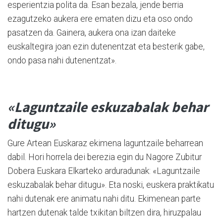
esperientzia polita da. Esan bezala, jende berria
ezagutzeko aukera ere ematen dizu eta oso ondo
pasatzen da. Gainera, aukera ona izan daiteke
euskaltegira joan ezin dutenentzat eta besterik gabe,
ondo pasa nahi dutenentzat».
«Laguntzaile eskuzabalak behar
ditugu»
Gure Artean Euskaraz ekimena laguntzaile beharrean
dabil. Hori horrela dei berezia egin du Nagore Zubitur
Dobera Euskara Elkarteko arduradunak: «La­gun­tzaile
eskuzabalak behar ditugu». Eta noski, euskera praktikatu
nahi dutenak ere animatu nahi ditu. Ekimenean parte
hartzen dutenak talde txikitan biltzen dira, hiruzpalau