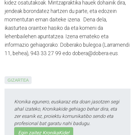
kidez osatutakoak. Mintzapraktika hauek dohainik dira,
jendeak borondatez hartzen du parte, eta edozein
momentutan eman daiteke izena. ­ Dena dela,
ikasturtea orain­txe hasiko da eta komeni da
lehenbailehen apuntatzea. Ize­na emateko eta
informazio gehiagorako: Doberako bulegoa (Larra­mendi
11, behea), 943 33 27 99 edo dobera@dobera.eus.
GIZARTEA
Kronika egunero, euskaraz eta doan jasotzen segi
ahal izateko, Kronikakide gehiago behar dira, eta
zer esanik ez, proiektu komunikatibo sendo eta
profesional bat garatu nahi badugu.
Egin zaitez KronikaKide!