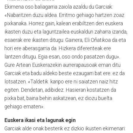
Ekimena oso baliagarria zaiola azaldu du Garciak:
«Nabari­tzen duzu aldea. Erritmo gehia­go hartzen zoaz
pixkanaka. Horrez gain, kalean erabiltzen den euskera
ikasten duzu eta laguntzailea euskaldun zaharra izanda,
esaerak ere ikasten ditugu. Gainera, Eli Oñatikoa da eta
hori ere aberasgarria da. Hizkera diferenteak ere
lantzen ditugu. Egia esan, oso ondo pasatzen dugu».
Gure Artean Euskerazekin aurrerapausoak eman ditu
Garciak eta badu aldeko beste ezaugarri bat ere: ez da
lotsa­tzen. «Taldetik kanpo ere ni saiatzen naiz hitz
egiten. Dendetan, adibidez. Hasieran kostatzen da
pixka bat, baina behin askatzean, ez diozu buelta
gehiago ematen».
Euskera ikasi eta lagunak egin
Garciak alde onak besterik ez dizkio ikusten ekimenari: