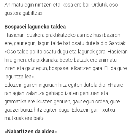
Animatu egin nintzen eta Rosa ere bai. Ordutik, oso
gustora gabiltza».
Bospasei laguneko taldea
Hasieran, euskera praktikatzeko asmoz hasi baziren
ere, gaur egun, lagun talde bat osatu dutela dio Garciak:
«Oso talde polita osatu dugu eta lagunak gara. Hasieran
hiru ginen, eta pixkanaka beste ba­tzuk ere animatu
ziren eta gaur egun, bospasei elkartzen gara. Eli da gure
laguntzailea».
Edozein gairen inguruan hitz egiten dutela dio: «Hasie­
ran agian zalantza gehiago izaten genituen eta
gramatika ere ikusten genuen, gaur egun ordea, gure
gauzei buruz hitz egiten dugu. Edozein gai. Txutxu-
mutxuak ere bai!».
«Nabaritzen da aldea»