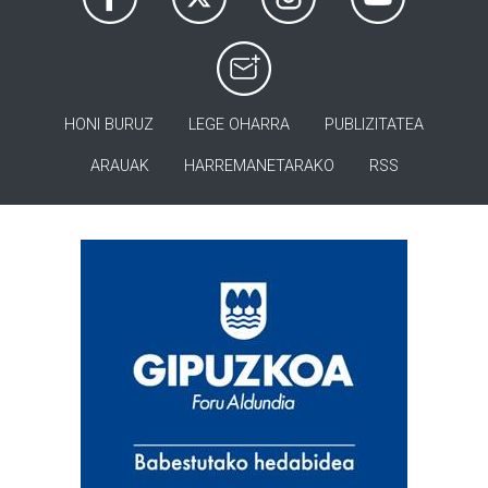
HONI BURUZ
LEGE OHARRA
PUBLIZITATEA
ARAUAK
HARREMANETARAKO
RSS