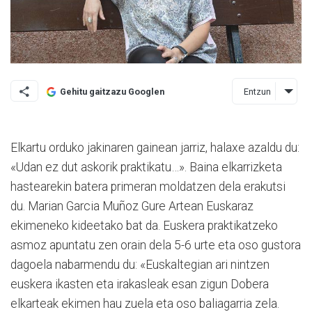
Entzun
Gehitu gaitzazu Googlen
Elkartu orduko jakinaren gainean jarriz, halaxe azaldu du:
«Udan ez dut askorik praktikatu…». Baina elkarrizketa
hastearekin batera primeran moldatzen dela erakutsi
du. Marian Garcia Muñoz Gure Artean Euskaraz
ekimeneko kideetako bat da. Euskera praktikatzeko
asmoz apuntatu zen orain dela 5-6 urte eta oso gustora
dagoela nabarmendu du: «Euskaltegian ari nintzen
euskera ikasten eta irakasleak esan zigun Dobera
elkarteak ekimen hau zuela eta oso baliagarria zela.