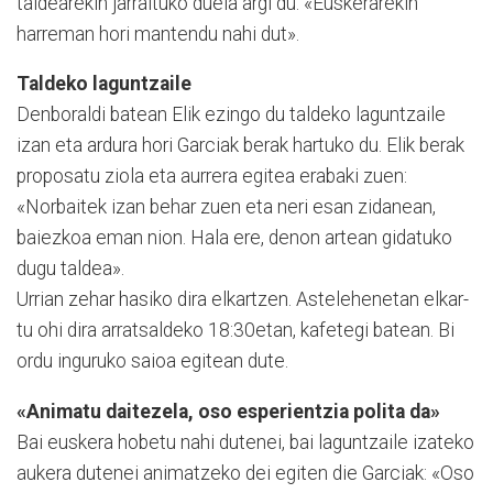
taldearekin jarraituko duela argi du: «Euskerarekin
harreman hori mantendu nahi dut».
Taldeko laguntzaile
Denboraldi batean Elik ezingo du taldeko laguntzaile
izan eta ardura hori Garciak berak hartuko du. Elik berak
proposatu ziola eta aurrera egitea erabaki zuen:
«Norbaitek izan behar zuen eta neri esan zidanean,
baiezkoa eman nion. Hala ere, denon artean gidatuko
dugu taldea».
Urrian zehar hasiko dira elkartzen. Astelehenetan elkar­
tu ohi dira arratsaldeko 18:30etan, kafetegi batean. Bi
ordu inguruko saioa egitean dute.
«Animatu daitezela, oso esperientzia polita da»
Bai euskera hobetu nahi dutenei, bai laguntzaile izateko
aukera dutenei animatzeko dei egiten die Garciak: «Oso