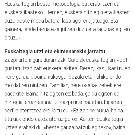
«Euskaltegian beste metodologia bat erabiltzen da
euskera ikasteko. Hemen, euskera hitz egin eta ikasten
duzu beste modu batera; lasaiago, erlajatuago. Eta
gainera, jende berria ezagutzen duzu eta lagunak egiten
dituzu».
Euskaltegia utzi eta ekimenarekin jarraitu
Zazpi urte inguru daramazki Garciak euskaltegian: «Beti
gustatu izan zait euskera jakitea. Berez, ikasi, ikasi nuen
nere garaian, baina irakasgai bezala eta nahiko ondo
moldatzen nintzen. Familian, nere osaba-izebek ere
badakite. Baina hitz egiten ez bada, galdu egiten da:
hiztegia, erraztasuna…». Zazpi urte hauetan, bigarren
perfila ateratzea ere lortu du: «Ez zen helburua, baina
tituluak ondo datoz ateraz gero». Aurten, euskaltegia
uztea erabaki du, «beste gauza ba­tzuk egiteko», baina