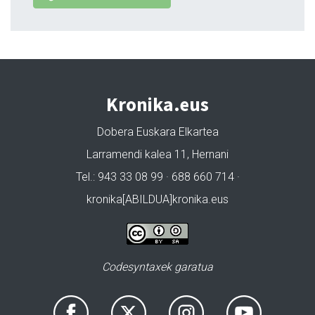
Kronika.eus
Dobera Euskara Elkartea
Larramendi kalea 11, Hernani
Tel.: 943 33 08 99 · 688 660 714 ·
kronika[ABILDUA]kronika.eus
Codesyntaxek garatua