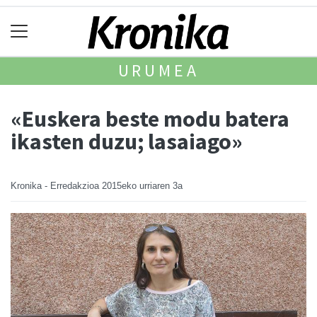
URUMEA
«Euskera beste modu batera
ikasten duzu; lasaiago»
Kronika - Erredakzioa
2015eko urriaren 3a