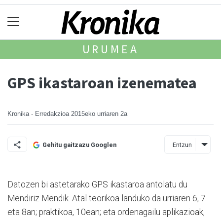
URUMEA
GPS ikastaroan izenematea
Kronika - Erredakzioa
2015eko urriaren 2a
Entzun
Gehitu gaitzazu Googlen
Datozen bi astetarako GPS ikastaroa antolatu du
Mendiriz Mendik. Atal teorikoa landuko da urriaren 6, 7
eta 8an; praktikoa, 10ean; eta ordenagailu aplikazioak,