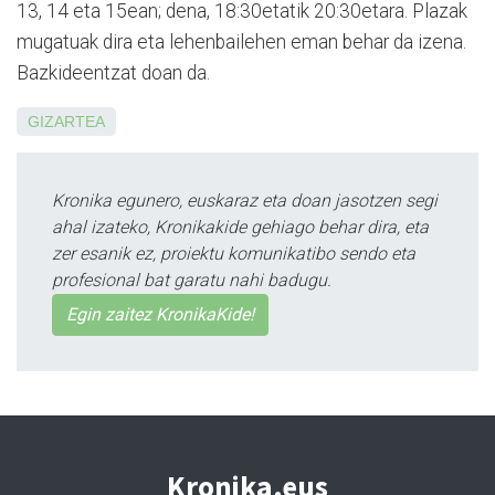
13, 14 eta 15ean; dena, 18:30etatik 20:30etara. Plazak
mugatuak dira eta lehenbailehen eman behar da izena.
Bazkide­en­­tzat doan da.
GIZARTEA
Kronika egunero, euskaraz eta doan jasotzen segi
ahal izateko, Kronikakide gehiago behar dira, eta
zer esanik ez, proiektu komunikatibo sendo eta
profesional bat garatu nahi badugu.
Egin zaitez KronikaKide!
Kronika.eus