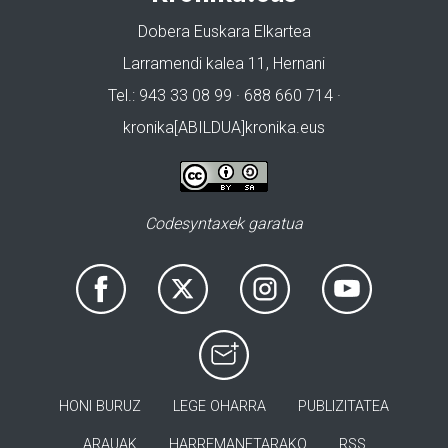
Dobera Euskara Elkartea
Larramendi kalea 11, Hernani
Tel.: 943 33 08 99 · 688 660 714 ·
kronika[ABILDUA]kronika.eus
Codesyntaxek garatua
HONI BURUZ
LEGE OHARRA
PUBLIZITATEA
ARAUAK
HARREMANETARAKO
RSS