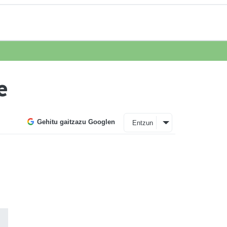
e
Gehitu gaitzazu Googlen
Entzun