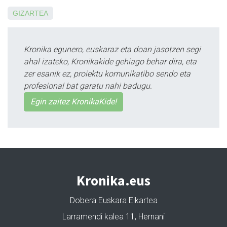
GIZARTEA
Kronika egunero, euskaraz eta doan jasotzen segi
ahal izateko, Kronikakide gehiago behar dira, eta
zer esanik ez, proiektu komunikatibo sendo eta
profesional bat garatu nahi badugu.
Egin zaitez KronikaKide!
Kronika.eus
Dobera Euskara Elkartea
Larramendi kalea 11, Hernani