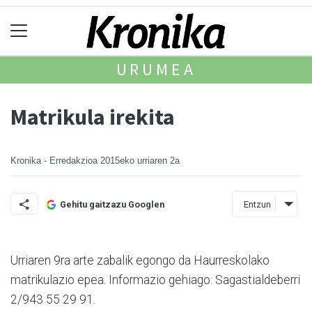
URUMEA
Matrikula irekita
Kronika - Erredakzioa
2015eko urriaren 2a
Entzun
Gehitu gaitzazu Googlen
Urriaren 9ra arte zabalik egongo da Haurreskolako
matrikulazio epea. Informazio gehiago: Sa­gas­­tialdeberri
2/943 55 29 91.