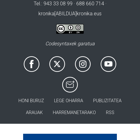
Tel.: 943 33 08 99 · 688 660 714 ·
kronika[ABILDUA]kronika.eus
Codesyntaxek garatua
HONI BURUZ
LEGE OHARRA
PUBLIZITATEA
ARAUAK
HARREMANETARAKO
RSS