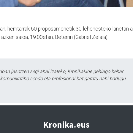
an, herritarrak 60 proposamenetik 30 lehenesteko lanetan a
 azken saioa, 19:00etan, Beterrin (Gabriel Zelaia).
doan jasotzen segi ahal izateko, Kronikakide gehiago behar
tu komunikatibo sendo eta profesional bat garatu nahi badugu.
Kronika.eus