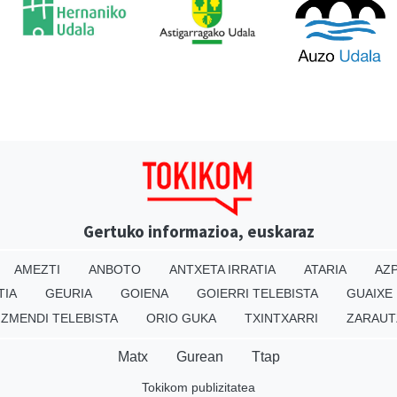
Gertuko informazioa, euskaraz
AMEZTI
ANBOTO
ANTXETA IRRATIA
ATARIA
AZP
TIA
GEURIA
GOIENA
GOIERRI TELEBISTA
GUAIXE
IZMENDI TELEBISTA
ORIO GUKA
TXINTXARRI
ZARAUT
Matx
Gurean
Ttap
Tokikom publizitatea