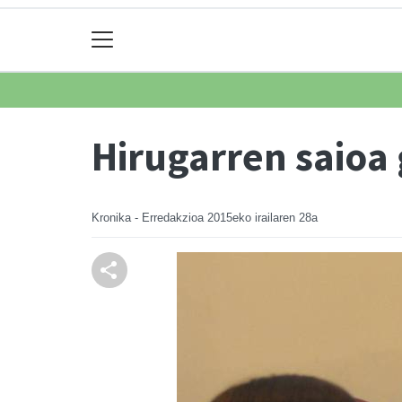
Hirugarren saioa 
Kronika - Erredakzioa
2015eko irailaren 28a