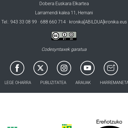
Dobera Euskara Elkartea
Larramendi kalea 11, Hernani
Tel.: 943 33 08 99 · 688 660 714 · kronika[ABILDUA]kronika.eus
Codesyntaxek garatua
LEGE OHARRA
PUBLIZITATEA
ARAUAK
HARREMANET