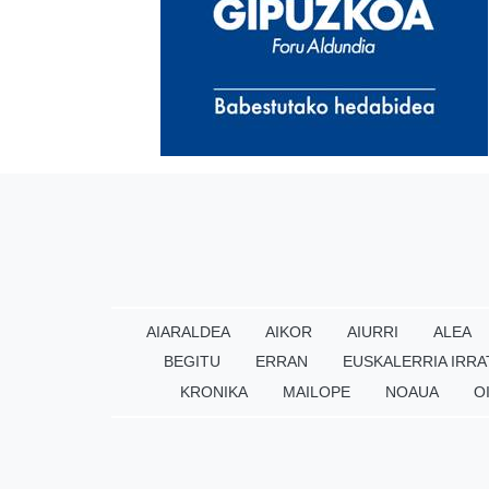
AIARALDEA
AIKOR
AIURRI
ALEA
BEGITU
ERRAN
EUSKALERRIA IRRA
KRONIKA
MAILOPE
NOAUA
O