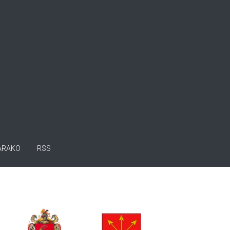
ARAKO
RSS