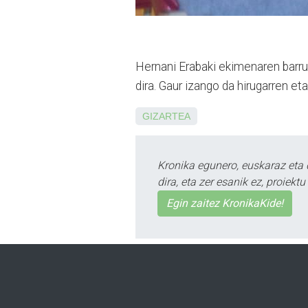
Hernani Erabaki ekimenaren barru
dira. Gaur izango da hirugarren eta
GIZARTEA
Kronika egunero, euskaraz eta 
dira, eta zer esanik ez, proiek
Egin zaitez KronikaKide!