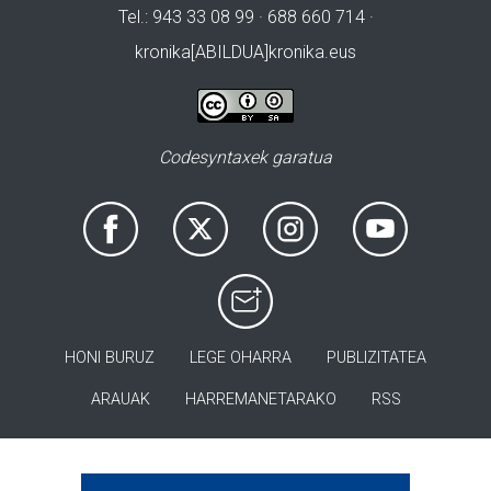
Tel.: 943 33 08 99 · 688 660 714 ·
kronika[ABILDUA]kronika.eus
Codesyntaxek garatua
HONI BURUZ
LEGE OHARRA
PUBLIZITATEA
ARAUAK
HARREMANETARAKO
RSS