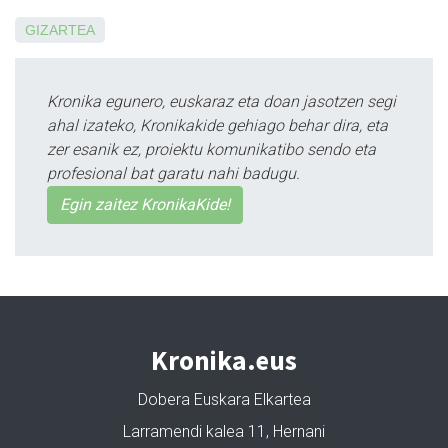
GIZARTEA
Kronika egunero, euskaraz eta doan jasotzen segi
ahal izateko, Kronikakide gehiago behar dira, eta
zer esanik ez, proiektu komunikatibo sendo eta
profesional bat garatu nahi badugu.
Egin zaitez KronikaKide!
Kronika.eus
Dobera Euskara Elkartea
Larramendi kalea 11, Hernani