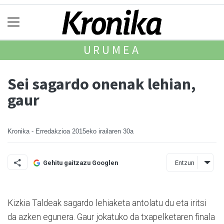
URUMEA
Sei sagardo onenak lehian,
gaur
Kronika - Erredakzioa
2015eko irailaren 30a
Entzun
Gehitu gaitzazu Googlen
Kizkia Taldeak sagardo lehia­keta antolatu du eta iritsi
da azken egunera. Gaur jokatuko da txapelketaren finala