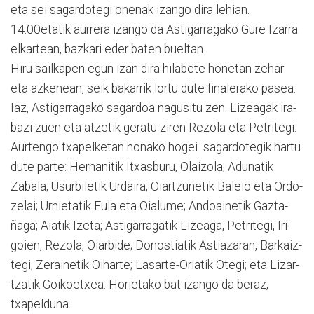
eta sei sagardotegi onenak izan­go dira lehian.
14:00etatik aurrera izango da Astiga­rra­gako Gure Izarra
elkartean, bazkari eder baten bueltan.
Hiru sailkapen egun izan dira hilabete honetan zehar
eta azkenean, seik bakarrik lortu dute finalerako pasea.
Iaz, Astigarragako sagardoa nagusitu zen. Lizeagak ira­
bazi zuen eta atzetik geratu ziren Rezola eta Petritegi.
Aurtengo txapelketan ho­na­ko hogei sagardotegik har­tu
dute parte: Hernanitik Itxasburu, Olaizola; Adunatik
Zabala; Usurbiletik Urdaira; Oiartzunetik Baleio eta Ordo­
zelai; Urnietatik Eula eta Oialu­me; Andoainetik Gazta­
ñaga; Aiatik Izeta; Astigarra­gatik Lizeaga, Petritegi, Iri­
goien, Rezola, Oiarbide; Do­nos­tiatik Astiazaran, Barkaiz­
tegi; Zerainetik Oiharte; Lasarte-Oriatik Otegi; eta Li­zar­
tzatik Goikoetxea. Horieta­ko bat izan­go da beraz,
txapelduna.