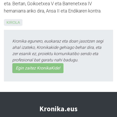
eta. Bertan, Goikoetxea V eta Barrenetxea IV
hernaniarra ariko dira, Ansa II eta Endikaren kontra.
KIROLA
Kronika egunero, euskaraz eta doan jasotzen segi
ahal izateko, Kronikakide gehiago behar dira, eta
zer esanik ez, proiektu komunikatibo sendo eta
profesional bat garatu nahi badugu.
Egin zaitez KronikaKide!
Kronika.eus