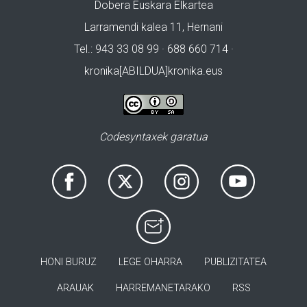
Dobera Euskara Elkartea
Larramendi kalea 11, Hernani
Tel.: 943 33 08 99 · 688 660 714 ·
kronika[ABILDUA]kronika.eus
Codesyntaxek garatua
HONI BURUZ
LEGE OHARRA
PUBLIZITATEA
ARAUAK
HARREMANETARAKO
RSS