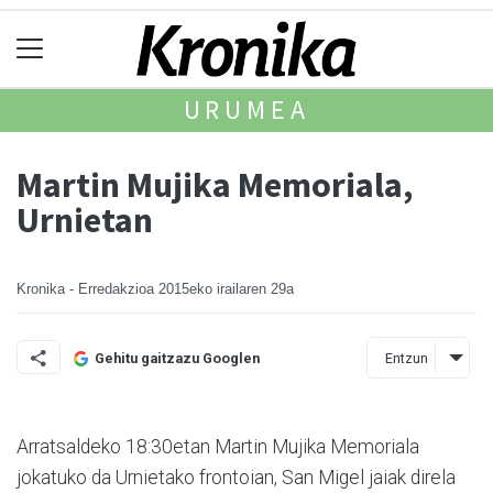
URUMEA
Martin Mujika Memoriala,
Urnietan
Kronika - Erredakzioa
2015eko irailaren 29a
Entzun
Gehitu gaitzazu Googlen
Arratsaldeko 18:30etan Martin Mujika Memoriala
jokatuko da Urni­e­tako frontoian, San Migel jaiak direla