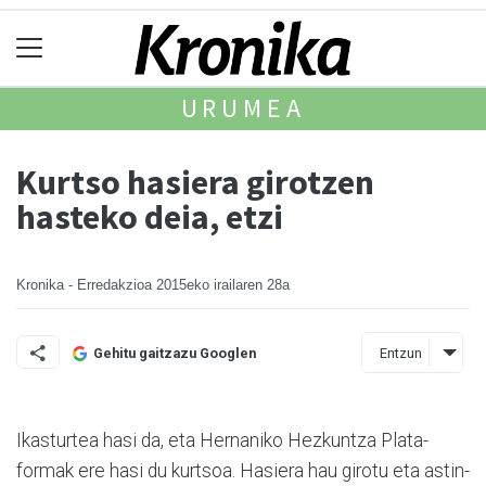
URUMEA
Kurtso hasiera girotzen
hasteko deia, etzi
Kronika - Erredakzioa
2015eko irailaren 28a
Entzun
Gehitu gaitzazu Googlen
Ikasturtea hasi da, eta Hernaniko Hezkuntza Plata­
formak ere hasi du kurtsoa. Hasiera hau girotu eta astin­