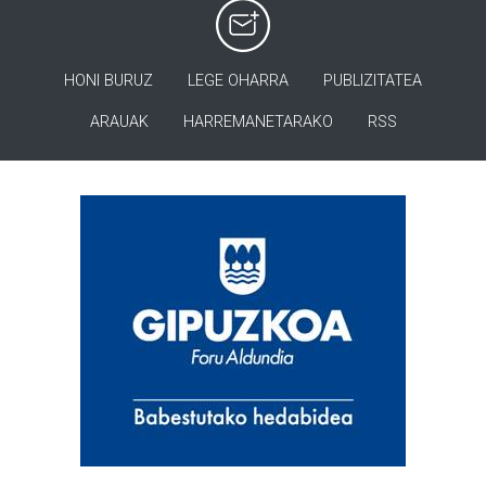
HONI BURUZ
LEGE OHARRA
PUBLIZITATEA
ARAUAK
HARREMANETARAKO
RSS