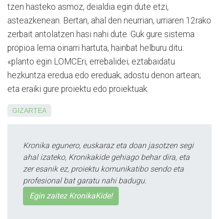
tzen hasteko asmoz, deialdia egin dute etzi,
asteazkenean. Bertan, ahal den neurrian, urriaren 12rako
zerbait antola­tzen hasi nahi dute. Guk gure sistema
propioa lema oinarri hartuta, hainbat helburu ditu:
«planto egin LOMCEri, errebalidei; eztabaidatu
hezkuntza eredua edo ereduak; adostu denon artean;
eta eraiki gure proiektu edo proiektuak.
GIZARTEA
Kronika egunero, euskaraz eta doan jasotzen segi
ahal izateko, Kronikakide gehiago behar dira, eta
zer esanik ez, proiektu komunikatibo sendo eta
profesional bat garatu nahi badugu.
Egin zaitez KronikaKide!