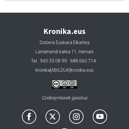
Kronika.eus
Dobera Euskara Elkartea
Larramendi kalea 11, Hernani
Tel.: 943 33 08 99 · 688 660 714 ·
kronika[ABILDUA]kronika.eus
Codesyntaxek garatua