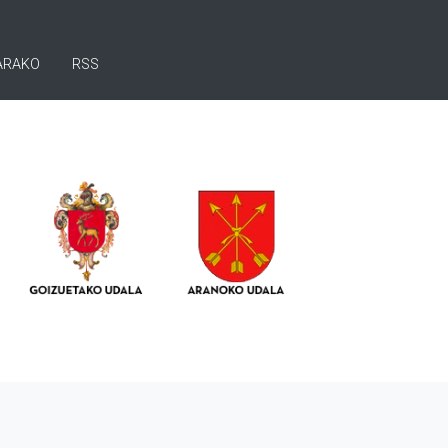
ARAKO
RSS