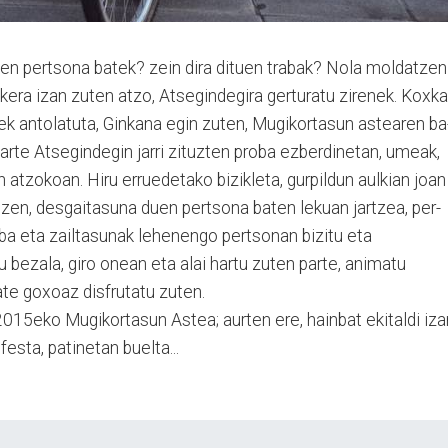
en pertsona batek? zein dira dituen trabak? Nola mol­datzen
kera izan zuten atzo, Atsegindegira gerturatu zirenek. Koxk
ek an­tolatuta, Ginkana egin zuten, Mugi­kortasun astearen ba
n parte Atsegindegin jarri zi­tuzten proba ezberdinetan, umeak,
atzokoan. Hiru erruedetako bizikleta, gurpil­dun aulkian joan
 zen, desgaitasuna duen pertsona baten lekuan jartzea, per­
ba eta zailtasunak lehenengo per­tsonan bizitu eta
 bezala, giro onean eta alai hartu zuten parte, animatu
ate goxoaz disfrutatu zuten.
2015eko Mu­gikortasun Astea; aurten ere, hainbat ekitaldi iza
 festa, patinetan buelta...