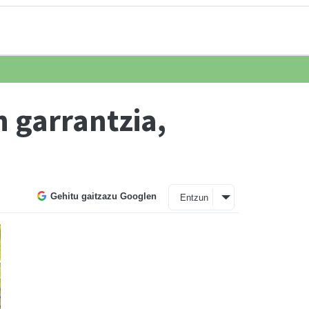
 garrantzia,
Gehitu gaitzazu Googlen
Entzun