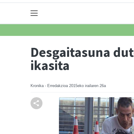
Desgaitasuna dut
ikasita
Kronika - Erredakzioa
2015eko irailaren 26a