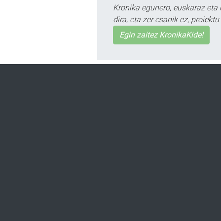
Kronika egunero, euskaraz eta 
dira, eta zer esanik ez, proiek
Egin zaitez KronikaKide!