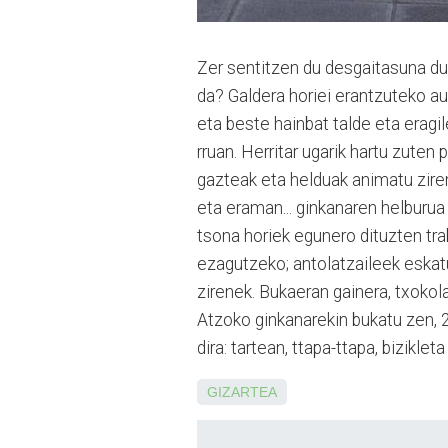
Zer sentitzen du desgaitasuna du
da? Galdera horiei erantzuteko au
eta beste hainbat talde eta eragil
rru­an. Herritar ugarik hartu zu­te
gazteak eta helduak animatu ziren 
eta eraman... ginkanaren helburua
tsona horiek egunero dituzten tra
ezagutzeko; antolatzaileek eskatu
zirenek. Bukaeran gainera, txokol
Atzoko ginkanarekin bu­katu zen, 
dira: tartean, ttapa-ttapa, bizikleta
GIZARTEA