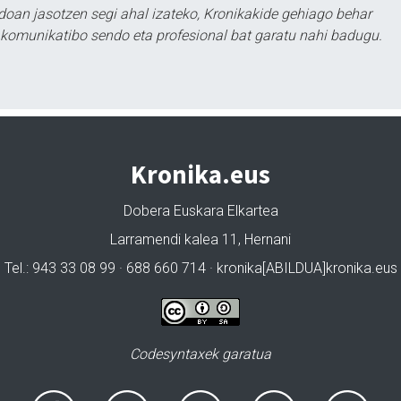
doan jasotzen segi ahal izateko, Kronikakide gehiago behar
tu komunikatibo sendo eta profesional bat garatu nahi badugu.
Kronika.eus
Dobera Euskara Elkartea
Larramendi kalea 11, Hernani
Tel.: 943 33 08 99 · 688 660 714 · kronika[ABILDUA]kronika.eus
Codesyntaxek garatua