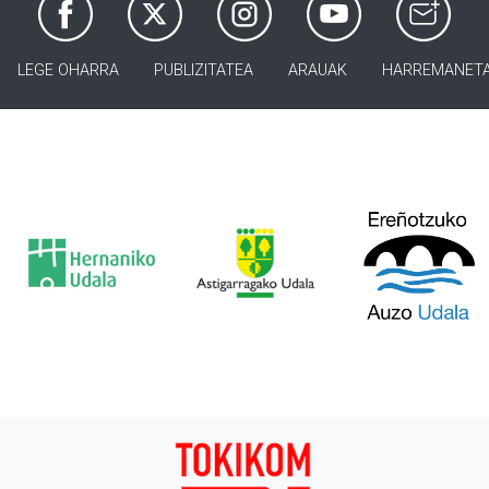
LEGE OHARRA
PUBLIZITATEA
ARAUAK
HARREMANET