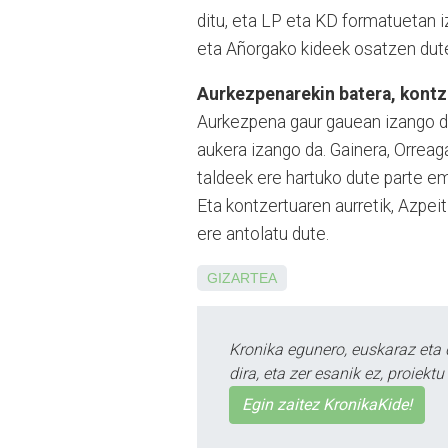
ditu, eta LP eta KD formatuetan iza
eta Añor­­­gako kideek osatzen dut
Aurkezpenarekin batera, kontz
Aurkezpena gaur gauean izango da
aukera izango da. Gainera, Orrea
taldeek ere hartuko dute parte e
Eta kontzertuaren au­rretik, Azpeit
ere an­tolatu dute.
GIZARTEA
Kronika egunero, euskaraz eta 
dira, eta zer esanik ez, proiek
Egin zaitez KronikaKide!