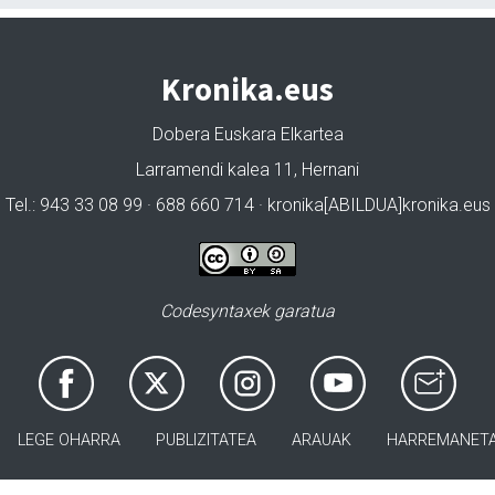
Kronika.eus
Dobera Euskara Elkartea
Larramendi kalea 11, Hernani
Tel.: 943 33 08 99 · 688 660 714 · kronika[ABILDUA]kronika.eus
Codesyntaxek garatua
LEGE OHARRA
PUBLIZITATEA
ARAUAK
HARREMANET