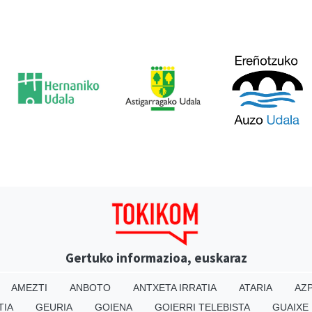
Gertuko informazioa, euskaraz
AMEZTI
ANBOTO
ANTXETA IRRATIA
ATARIA
AZP
TIA
GEURIA
GOIENA
GOIERRI TELEBISTA
GUAIXE