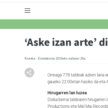
‘Aske izan arte’ 
Kronika - Erredakzioa
2015eko irailaren 26a
Orreaga 778 taldeak azken lana a
gaueko 22:00etan hasiko da eta Az
Hirugarren lan luzea
Diska berria taldearen hi­ru­ga­rre
Productions eta Mal Mai Records di