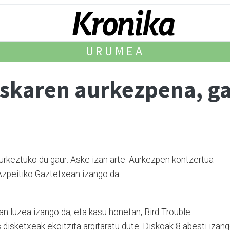
URUMEA
diskaren aurkezpena, g
urkeztuko du gaur: Aske izan arte. Aurkezpen kontzertua
peitiko Gaz­te­txean izango da.
n lan luzea izango da, eta kasu honetan, Bird Trou­ble
sketxeak ekoi­tzita argitaratu dute. Dis­ko­ak 8 abes­­ti izan