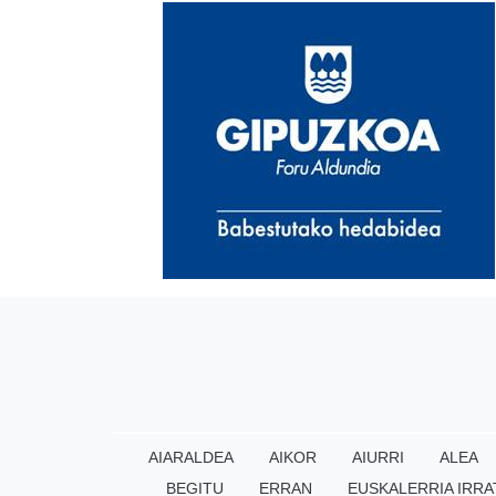
AIARALDEA
AIKOR
AIURRI
ALEA
BEGITU
ERRAN
EUSKALERRIA IRRA