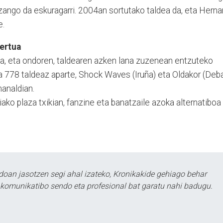
ngo da es­kuragarri. 2004an sort­u­tako tal­­­dea da, eta Herna
e.
ertua
, eta ondoren, tal­dearen azken lana zuzenean entzuteko
ga 778 taldeaz aparte, Shock Waves (Iruña) eta Oldakor (Deb
manaldian.
iako plaza txi­kian, fanzine eta banatzaile azoka alternatiboa
doan jasotzen segi ahal izateko, Kronikakide gehiago behar
tu komunikatibo sendo eta profesional bat garatu nahi badugu.