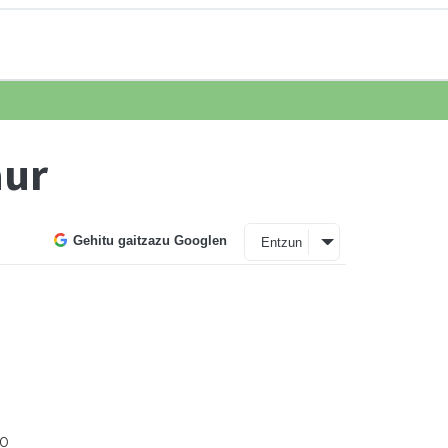
aur
Gehitu gaitzazu Googlen
Entzun
go